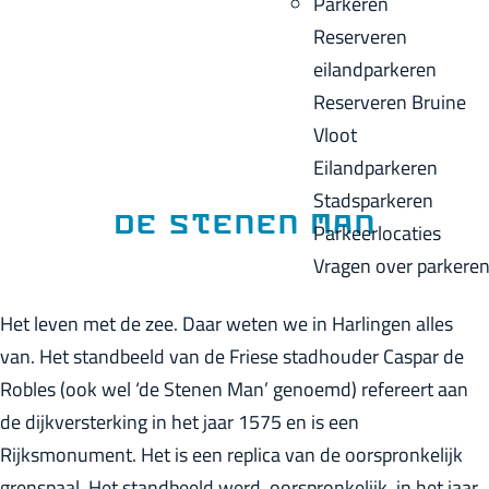
Parkeren
p
u
a
Reserveren
a
i
c
eilandparkeren
g
d
k
Reserveren Bruine
e
i
Vloot
g
Eilandparkeren
e
Stadsparkeren
t
De Stenen Man
Parkeerlocaties
a
Vragen over parkere
a
l
Het leven met de zee. Daar weten we in Harlingen alles
:
van. Het standbeeld van de Friese stadhouder Caspar de
N
Robles (ook wel ‘de Stenen Man’ genoemd) refereert aan
e
de dijkversterking in het jaar 1575 en is een
d
Rijksmonument. Het is een replica van de oorspronkelijk
e
grenspaal. Het standbeeld werd, oorspronkelijk, in het jaar