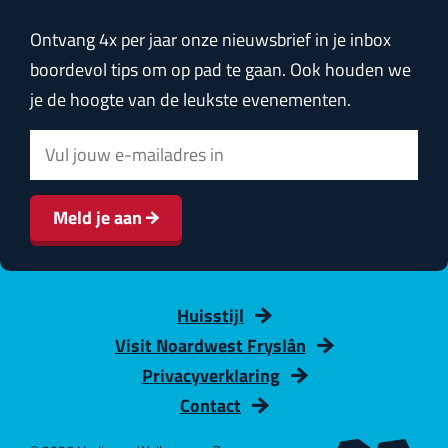
Ontvang 4x per jaar onze nieuwsbrief in je inbox
boordevol tips om op pad te gaan. Ook houden we
je de hoogte van de leukste evenementen.
E
-
m
Meld je aan
a
i
l
Huisstijl
a
Visit Noardwest Fryslân
d
Privacyverklaring
r
Contact
e
s