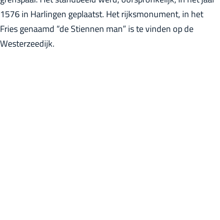
r
1576 in Harlingen geplaatst. Het rijksmonument, in het
l
Fries genaamd “de Stiennen man” is te vinden op de
a
Westerzeedijk.
n
d
s