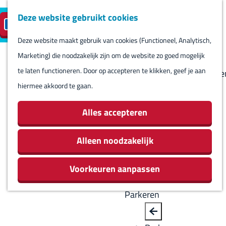
Deze website gebruikt cookies
Reserveren
NL
M
B
S
Bezoeken
eilandparkeren
e
a
Deze website maakt gebruik van cookies (Functioneel, Analytisch,
e
Agenda
G
n
c
Marketing) die noodzakelijk zijn om de website zo goed mogelijk
l
Winkels
a
u
k
te laten functioneren. Door op accepteren te klikken, geef je aan
e
Bezienswaardighede
n
hiermee akkoord te gaan.
c
Overnachten
a
t
Eten en drinken
a
Alles accepteren
e
Routes
r
e
Rondom Harlingen
d
Alleen noodzakelijk
r
Jachthaven De
e
t
Leeuwenbrug
Voorkeuren aanpassen
h
a
o
a
Parkeren
m
l
e
H
B