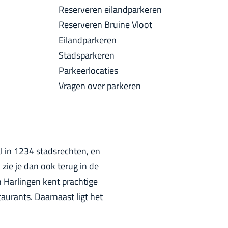
a
Reserveren eilandparkeren
u
c
Reserveren Bruine Vloot
i
k
Eilandparkeren
d
Stadsparkeren
i
Parkeerlocaties
g
Vragen over parkeren
e
t
a
a
l
al in 1234 stadsrechten, en
:
ie je dan ook terug in de
N
 Harlingen kent prachtige
e
taurants. Daarnaast ligt het
d
e