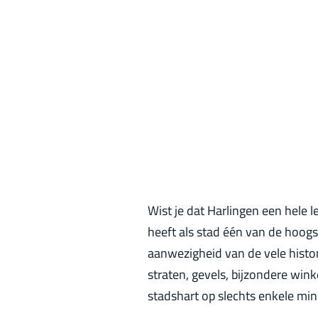
p
a
g
e
Wist je dat Harlingen een hele 
heeft als stad één van de hoog
aanwezigheid van de vele histor
straten, gevels, bijzondere wink
stadshart op slechts enkele mi