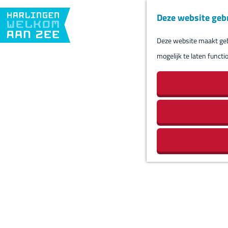
Deze website geb
Deze website maakt gebr
G
mogelijk te laten functi
a
n
a
a
r
d
e
h
o
m
e