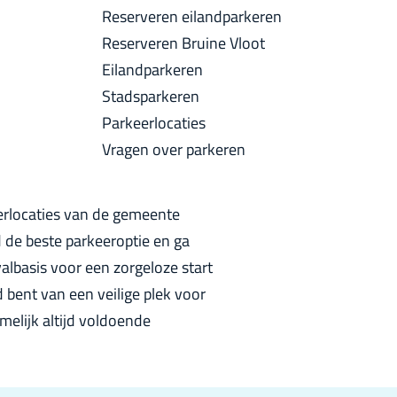
a
Reserveren eilandparkeren
u
c
Reserveren Bruine Vloot
i
k
Eilandparkeren
d
Stadsparkeren
i
Parkeerlocaties
g
Vragen over parkeren
e
t
a
eerlocaties van de gemeente
a
d de beste parkeeroptie en ga
l
albasis voor een zorgeloze start
:
d bent van een veilige plek voor
N
melijk altijd voldoende
e
d
e