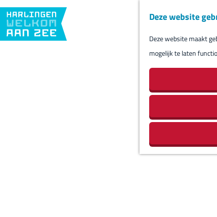
Deze website geb
Deze website maakt gebr
G
mogelijk te laten functi
a
n
a
a
r
d
e
h
o
m
e