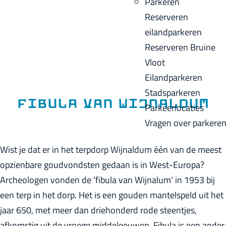
Parkeren
p
u
a
Reserveren
a
i
c
eilandparkeren
g
d
k
Reserveren Bruine
e
i
Vloot
g
Eilandparkeren
e
Stadsparkeren
t
Fibula van Wijnaldum
Parkeerlocaties
a
Vragen over parkere
a
l
Wist je dat er in het terpdorp Wijnaldum één van de meest
:
opzienbare goudvondsten gedaan is in West-Europa?
N
Archeologen vonden de 'fibula van Wijnalum' in 1953 bij
e
een terp in het dorp. Het is een gouden mantelspeld uit het
d
jaar 650, met meer dan driehonderd rode steentjes,
e
afkomstig uit de vroege middeleeuwen. Fibula is een ander