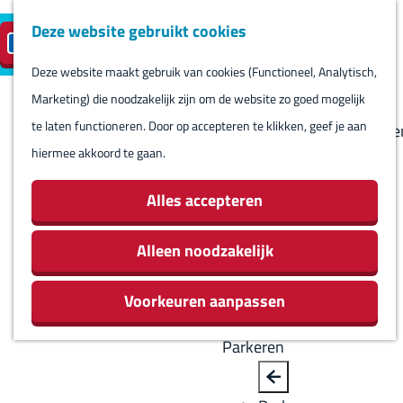
Deze website gebruikt cookies
Reserveren
NL
M
B
S
Bezoeken
eilandparkeren
e
a
Deze website maakt gebruik van cookies (Functioneel, Analytisch,
e
Agenda
G
n
c
Marketing) die noodzakelijk zijn om de website zo goed mogelijk
l
Winkels
a
u
k
te laten functioneren. Door op accepteren te klikken, geef je aan
e
Bezienswaardighede
n
hiermee akkoord te gaan.
c
Overnachten
a
t
Eten en drinken
a
Alles accepteren
e
Routes
r
e
Rondom Harlingen
d
Alleen noodzakelijk
r
Jachthaven De
e
t
Leeuwenbrug
Voorkeuren aanpassen
h
a
o
a
Parkeren
m
l
e
H
B