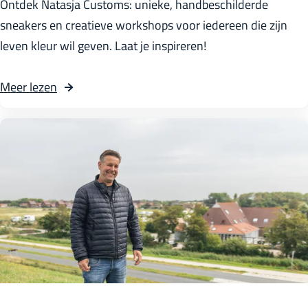
N
Ontdek Natasja Customs: unieke, handbeschilderde
a
sneakers en creatieve workshops voor iedereen die zijn
t
leven kleur wil geven. Laat je inspireren!
a
s
Meer lezen
j
a
C
u
s
t
o
m
s