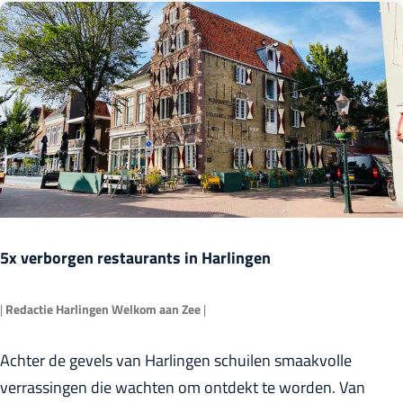
t
e
d
i
r
e
e
6
n
v
x
S
e
c
p
p
r
o
l
e
o
e
a
r
k
t
k
i
5x verborgen restaurants in Harlingen
e
e
n
v
|
Redactie Harlingen Welkom aan Zee
|
i
e
5
Achter de gevels van Harlingen schuilen smaakvolle
n
p
x
verrassingen die wachten om ontdekt te worden. Van
H
l