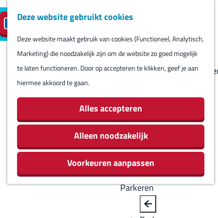
Deze website gebruikt cookies
Reserveren
NL
M
B
S
Bezoeken
eilandparkeren
e
a
Deze website maakt gebruik van cookies (Functioneel, Analytisch,
e
Agenda
G
n
c
Marketing) die noodzakelijk zijn om de website zo goed mogelijk
l
Winkels
a
u
k
te laten functioneren. Door op accepteren te klikken, geef je aan
e
Bezienswaardighede
n
hiermee akkoord te gaan.
c
Overnachten
a
t
Eten en drinken
a
Alles accepteren
e
Routes
r
e
Rondom Harlingen
d
Alleen noodzakelijk
r
Jachthaven De
e
t
Leeuwenbrug
Voorkeuren aanpassen
h
a
o
a
Parkeren
m
l
e
H
B