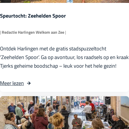
t
g
Z
Speurtocht: Zeehelden Spoor
e
i
n
l
|
Redactie Harlingen Welkom aan Zee
|
t
S
Ontdek Harlingen met de gratis stadspuzzeltocht
p
‘Zeehelden Spoor’. Ga op avontuur, los raadsels op en kraak
e
Tjerks geheime boodschap – leuk voor het hele gezin!
u
r
o
Meer lezen
t
v
o
e
c
r
h
S
t
p