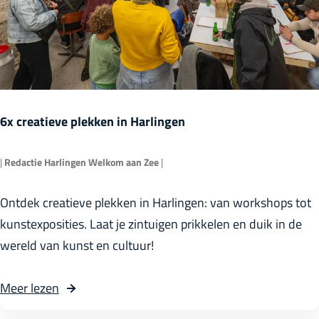
:
e
Z
u
e
r
e
t
h
o
e
c
6x creatieve plekken in Harlingen
l
h
d
t
|
Redactie Harlingen Welkom aan Zee
|
e
:
6
Ontdek creatieve plekken in Harlingen: van workshops tot
n
Z
x
kunstexposities. Laat je zintuigen prikkelen en duik in de
S
e
c
wereld van kunst en cultuur!
p
e
r
o
h
e
o
Meer lezen
o
e
a
v
r
l