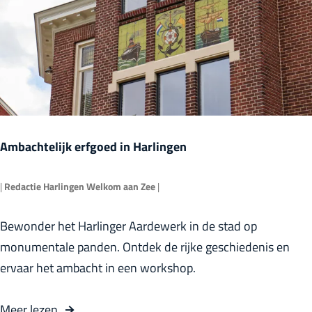
s
z
w
e
r
f
Ambachtelijk erfgoed in Harlingen
|
Redactie Harlingen Welkom aan Zee
|
A
Bewonder het Harlinger Aardewerk in de stad op
m
monumentale panden. Ontdek de rijke geschiedenis en
b
ervaar het ambacht in een workshop.
a
c
o
Meer lezen