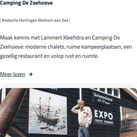
Camping De Zeehoeve
|
Redactie Harlingen Welkom aan Zee
|
C
Maak kennis met Lammert Kleefstra en Camping De
a
Zeehoeve: moderne chalets, ruime kampeerplaatsen, een
m
gezellig restaurant en volop rust en ruimte.
p
i
Meer lezen
n
g
D
e
Z
e