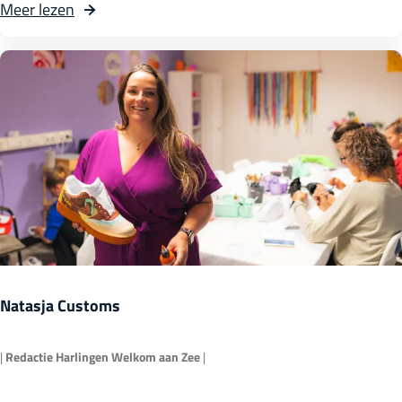
r
Meer lezen
u
i
n
v
i
s
c
h
Natasja Customs
|
Redactie Harlingen Welkom aan Zee
|