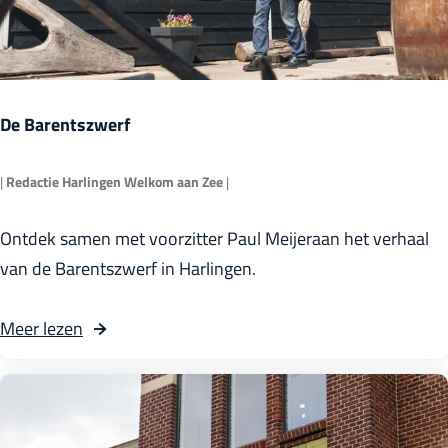
e
h
o
e
v
De Barentszwerf
e
|
Redactie Harlingen Welkom aan Zee
|
D
Ontdek samen met voorzitter Paul Meijeraan het verhaal
e
van de Barentszwerf in Harlingen.
B
a
Meer lezen
r
e
n
t