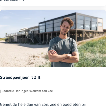
h
v
t
e
e
r
l
A
i
m
j
b
k
a
e
c
r
h
f
t
g
e
Strandpaviljoen 't Zilt
o
l
e
i
|
Redactie Harlingen Welkom aan Zee
|
d
j
S
Geniet de hele dag van zon, zee en goed eten bij
i
k