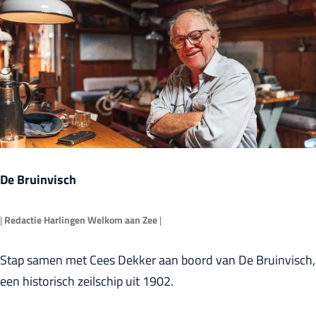
k
r
j
l
e
a
?
n
d
s
De Bruinvisch
|
Redactie Harlingen Welkom aan Zee
|
D
Stap samen met Cees Dekker aan boord van De Bruinvisch,
e
een historisch zeilschip uit 1902.
B