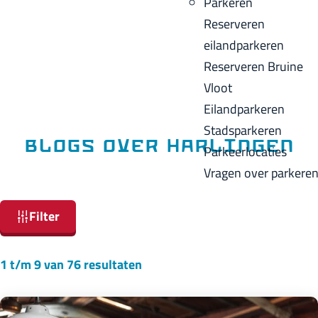
Parkeren
p
u
a
Reserveren
a
i
c
eilandparkeren
g
d
k
Reserveren Bruine
e
i
Vloot
g
Eilandparkeren
e
Stadsparkeren
t
Blogs over Harlingen
Parkeerlocaties
a
Vragen over parkere
a
W
l
Filter
a
:
t
N
1 t/m 9 van 76 resultaten
z
e
o
d
e
e