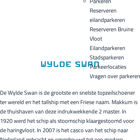
Parkeren
p
u
a
Reserveren
a
i
c
eilandparkeren
g
d
k
Reserveren Bruine
e
i
Vloot
g
Eilandparkeren
e
Stadsparkeren
t
Wylde Swan
Parkeerlocaties
a
Vragen over parkere
a
l
De Wylde Swan is de grootste en snelste topzeilschoener
:
ter wereld en het tallship met een Friese naam. Makkum is
N
de thuishaven van deze indrukwekkende 2 master. In
e
1920 werd het schip als stoomschip klaargestoomd voor
d
de haringvloot. In 2007 is het casco van het schip naar
e
Nederland gebracht en omgebouwd tot een modern