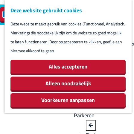
Deze website gebruikt cookies
Reserveren
NL
M
B
S
Bezoeken
eilandparkeren
e
a
Deze website maakt gebruik van cookies (Functioneel, Analytisch,
e
Agenda
G
n
c
Marketing) die noodzakelijk zijn om de website zo goed mogelijk
l
Winkels
a
u
k
te laten functioneren. Door op accepteren te klikken, geef je aan
e
Bezienswaardighede
n
hiermee akkoord te gaan.
c
Overnachten
a
t
Eten en drinken
a
Alles accepteren
e
Routes
r
e
Rondom Harlingen
d
Alleen noodzakelijk
r
Jachthaven De
e
t
Leeuwenbrug
Voorkeuren aanpassen
h
a
o
a
Parkeren
m
l
e
H
B