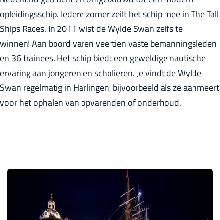
r
opleidingsschip. Iedere zomer zeilt het schip mee in The Tall
l
Ships Races. In 2011 wist de Wylde Swan zelfs te
a
winnen! Aan boord varen veertien vaste bemanningsleden
n
en 36 trainees. Het schip biedt een geweldige nautische
d
ervaring aan jongeren en scholieren. Je vindt de Wylde
s
Swan regelmatig in Harlingen, bijvoorbeeld als ze aanmeert
voor het ophalen van opvarenden of onderhoud.
B
a
r
k