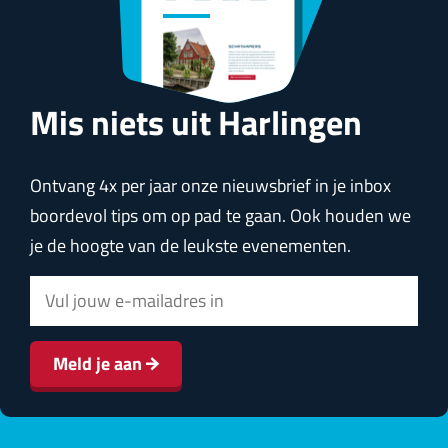
Mis niets uit Harlingen
Ontvang 4x per jaar onze nieuwsbrief in je inbox
boordevol tips om op pad te gaan. Ook houden we
je de hoogte van de leukste evenementen.
E
-
m
Meld je aan
a
i
l