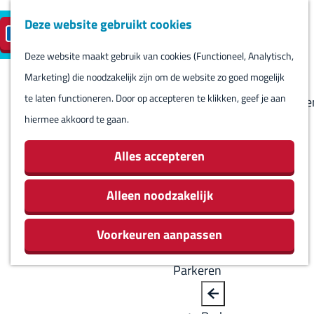
Deze website gebruikt cookies
Reserveren
NL
M
B
S
Bezoeken
eilandparkeren
e
a
Deze website maakt gebruik van cookies (Functioneel, Analytisch,
e
Agenda
G
n
c
Marketing) die noodzakelijk zijn om de website zo goed mogelijk
l
Winkels
a
u
k
te laten functioneren. Door op accepteren te klikken, geef je aan
e
Bezienswaardighede
n
hiermee akkoord te gaan.
c
Overnachten
a
t
Eten en drinken
a
Alles accepteren
e
Routes
r
e
Rondom Harlingen
d
Alleen noodzakelijk
r
Jachthaven De
e
t
Leeuwenbrug
Voorkeuren aanpassen
h
a
o
a
Parkeren
m
l
e
H
B