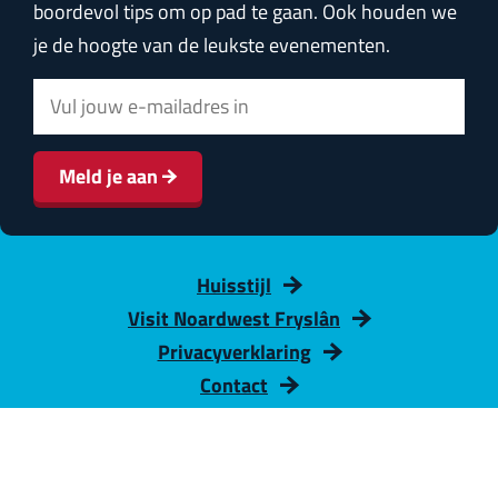
boordevol tips om op pad te gaan. Ook houden we
je de hoogte van de leukste evenementen.
E
-
m
Meld je aan
a
i
l
Huisstijl
a
Visit Noardwest Fryslân
d
Privacyverklaring
r
Contact
e
s
© 2026 Harlingen Welkom aan Zee
-
Volg
F
I
Cookie voorkeuren
|
Disclaimer
ons op:
a
n