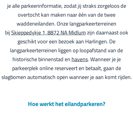
je alle parkeerinformatie, zodat jij straks zorgeloos de
r
overtocht kan maken naar één van de twee
l
waddeneilanden. Onze langparkeerterreinen
a
bij
Skieppedykje 1, 8872 NA Midlum
zijn daarnaast ook
n
geschikt voor een bezoek aan Harlingen. De
d
langparkeerterreinen liggen op loopafstand van de
s
historische binnenstad en
havens
. Wanneer je je
parkeerplek online reserveert en betaalt, gaan de
slagbomen automatisch open wanneer je aan komt rijden.
Hoe werkt het eilandparkeren?