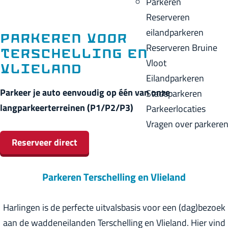
Parkeren
p
u
a
Reserveren
a
i
c
eilandparkeren
g
Parkeren voor
d
k
Reserveren Bruine
e
Terschelling en
i
Vloot
Vlieland
g
Eilandparkeren
e
Parkeer je auto eenvoudig op één van onze
Stadsparkeren
t
langparkeerterreinen (P1/P2/P3)
Parkeerlocaties
a
Vragen over parkere
a
Reserveer direct
l
:
Parkeren Terschelling en Vlieland
N
e
Harlingen is de perfecte uitvalsbasis voor een (dag)bezoek
d
aan de waddeneilanden Terschelling en Vlieland. Hier vind
e