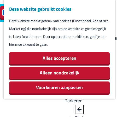
Deze website gebruikt cookies
Reserveren
NL
M
B
S
Bezoeken
eilandparkeren
e
a
Deze website maakt gebruik van cookies (Functioneel, Analytisch,
e
Agenda
G
n
c
Marketing) die noodzakelijk zijn om de website zo goed mogelijk
l
Winkels
a
u
k
te laten functioneren. Door op accepteren te klikken, geef je aan
e
Bezienswaardighede
n
hiermee akkoord te gaan.
c
Overnachten
a
t
Eten en drinken
a
Alles accepteren
e
Routes
r
e
Rondom Harlingen
d
Alleen noodzakelijk
r
Jachthaven De
e
t
Leeuwenbrug
Voorkeuren aanpassen
h
a
o
a
Parkeren
m
l
e
H
B