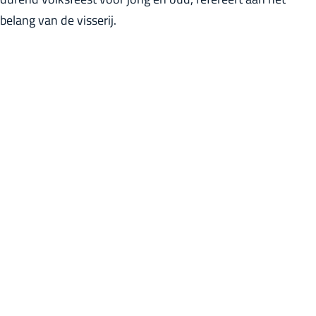
r
belang van de visserij.
l
a
n
d
s