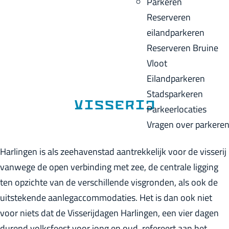
Parkeren
p
u
a
Reserveren
a
i
c
eilandparkeren
g
d
k
Reserveren Bruine
e
i
Vloot
g
Eilandparkeren
e
Stadsparkeren
t
Visserij
Parkeerlocaties
a
Vragen over parkere
a
l
Harlingen is als zeehavenstad aantrekkelijk voor de visserij
:
vanwege de open verbinding met zee, de centrale ligging
N
ten opzichte van de verschillende visgronden, als ook de
e
uitstekende aanlegaccommodaties. Het is dan ook niet
d
voor niets dat de Visserijdagen Harlingen, een vier dagen
e
durend volksfeest voor jong en oud, refereert aan het