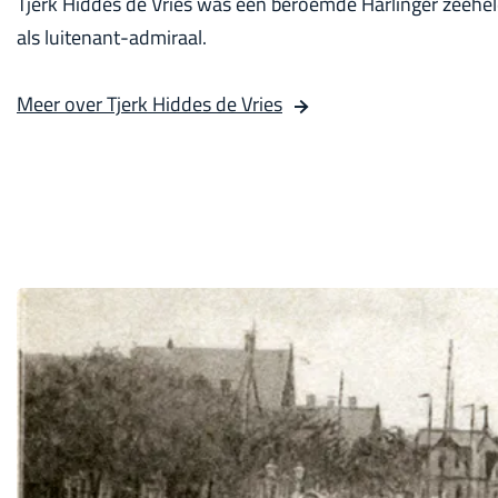
Tjerk Hiddes de Vries was een beroemde Harlinger zeeheld
als luitenant-admiraal.
Meer over Tjerk Hiddes de Vries
N
o
o
r
d
e