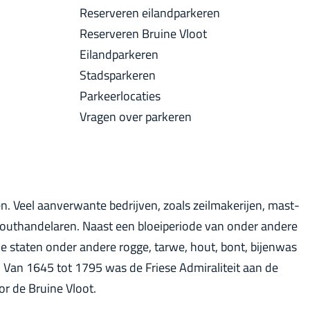
a
Reserveren eilandparkeren
u
c
Reserveren Bruine Vloot
i
k
Eilandparkeren
d
Stadsparkeren
i
Parkeerlocaties
g
Vragen over parkeren
e
t
a
a
l
. Veel aanverwante bedrijven, zoals zeilmakerijen, mast-
:
uthandelaren. Naast een bloeiperiode van onder andere
N
he staten onder andere rogge, tarwe, hout, bont, bijenwas
e
. Van 1645 tot 1795 was de Friese Admiraliteit aan de
d
r de Bruine Vloot.
e