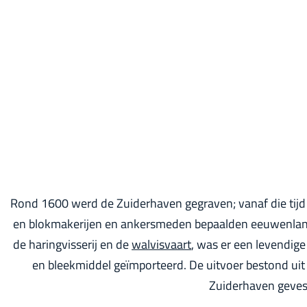
p
a
g
e
Rond 1600 werd de Zuiderhaven gegraven; vanaf die tijd 
en blokmakerijen en ankersmeden bepaalden eeuwenlang
de haringvisserij en de
walvisvaart
, was er een levendige
en bleekmiddel geïmporteerd. De uitvoer bestond uit 
Zuiderhaven geves