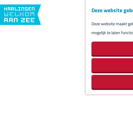
Deze website geb
Deze website maakt gebr
G
mogelijk te laten functi
a
n
a
a
r
d
e
h
o
m
e