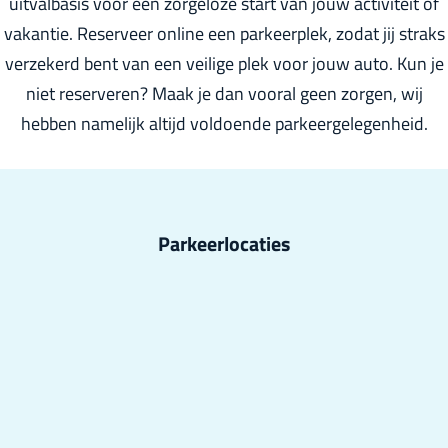
uitvalbasis voor een zorgeloze start van jouw activiteit of
r
vakantie. Reserveer online een parkeerplek, zodat jij straks
l
verzekerd bent van een veilige plek voor jouw auto. Kun je
a
niet reserveren? Maak je dan vooral geen zorgen, wij
n
hebben namelijk altijd voldoende parkeergelegenheid.
d
s
Parkeerlocaties