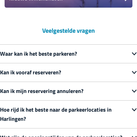
e
m
s
Veelgestelde vragen
h
a
v
Waar kan ik het beste parkeren?
e
n
Kan ik vooraf reserveren?
Kan ik mijn reservering annuleren?
Hoe rijd ik het beste naar de parkeerlocaties in
Harlingen?