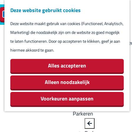
Deze website gebruikt cookies
Reserveren
NL
M
B
S
Bezoeken
eilandparkeren
e
a
Deze website maakt gebruik van cookies (Functioneel, Analytisch,
e
Agenda
G
n
c
Marketing) die noodzakelijk zijn om de website zo goed mogelijk
l
Winkels
a
u
k
te laten functioneren. Door op accepteren te klikken, geef je aan
e
Bezienswaardighede
n
hiermee akkoord te gaan.
c
Overnachten
a
t
Eten en drinken
a
Alles accepteren
e
Routes
r
e
Rondom Harlingen
d
Alleen noodzakelijk
r
Jachthaven De
e
t
Leeuwenbrug
Voorkeuren aanpassen
h
a
o
a
Parkeren
m
l
e
H
B