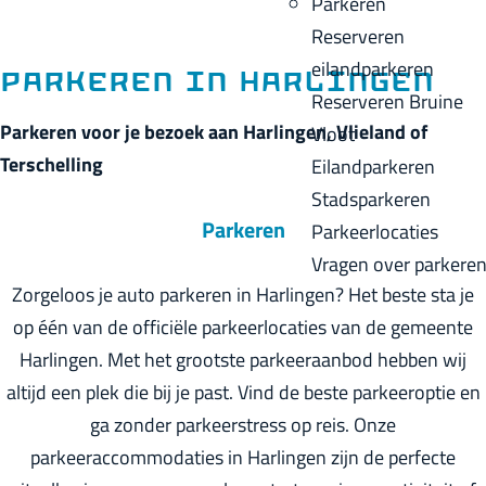
Parkeren
p
u
a
Reserveren
a
i
c
eilandparkeren
g
Parkeren in Harlingen
d
k
Reserveren Bruine
e
i
Parkeren voor je bezoek aan Harlingen, Vlieland of
Vloot
g
Terschelling
Eilandparkeren
e
Stadsparkeren
t
Parkeren
Parkeerlocaties
a
Vragen over parkere
a
Zorgeloos je auto parkeren in Harlingen? Het beste sta je
l
op één van de officiële parkeerlocaties van de gemeente
:
Harlingen. Met het grootste parkeeraanbod hebben wij
N
altijd een plek die bij je past. Vind de beste parkeeroptie en
e
ga zonder parkeerstress op reis. Onze
d
parkeeraccommodaties in Harlingen zijn de perfecte
e