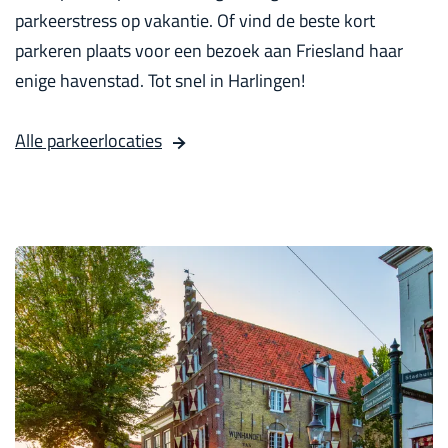
parkeerstress op vakantie. Of vind de beste kort
parkeren plaats voor een bezoek aan Friesland haar
enige havenstad. Tot snel in Harlingen!
Alle parkeerlocaties
B
i
n
n
e
n
s