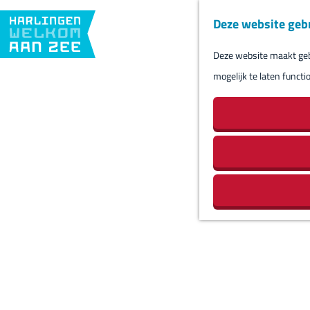
Deze website geb
Deze website maakt gebr
G
mogelijk te laten functi
a
n
a
a
r
d
e
h
o
m
e