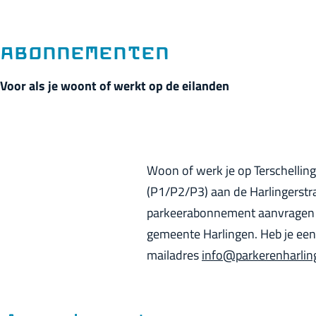
p
a
g
Abonnementen
e
Voor als je woont of werkt op de eilanden
Woon of werk je op Terschellin
(P1/P2/P3) aan de Harlingerstr
parkeerabonnement aanvragen v
gemeente Harlingen. Heb je ee
mailadres
info@parkerenharlin