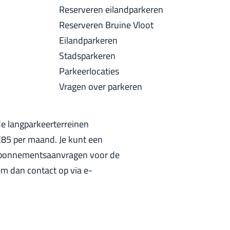
a
Reserveren eilandparkeren
u
c
Reserveren Bruine Vloot
i
k
Eilandparkeren
d
Stadsparkeren
i
Parkeerlocaties
g
Vragen over parkeren
e
t
a
de langparkeerterreinen
a
€85 per maand. Je kunt een
l
 abonnementsaanvragen voor de
:
m dan contact op via e-
N
e
d
e