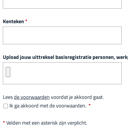
r
p
l
v
Kenteken
*
i
e
c
r
h
p
t
l
Upload jouw uittreksel basisregistratie personen, werk
i
c
h
t
Lees
de voorwaarden
voordat je akkoord gaat.
v
Ik ga akkoord met de voorwaarden.
*
e
r
*
Velden met een asterisk zijn verplicht.