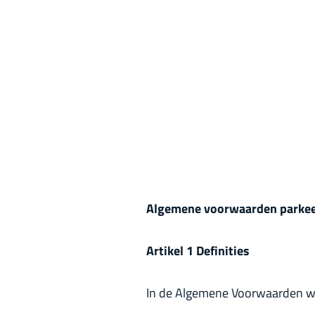
p
a
g
e
Algemene voorwaarden parke
Artikel 1 Definities
In de Algemene Voorwaarden wo