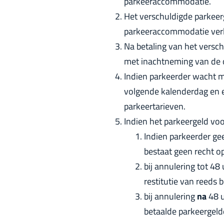
parkeeraccommodatie.
Het verschuldigde parkeerg
parkeeraccommodatie verl
Na betaling van het versc
met inachtneming van de o
Indien parkeerder wacht me
volgende kalenderdag en 
parkeertarieven.
Indien het parkeergeld voo
Indien parkeerder g
bestaat geen recht op
bij annulering tot 48
restitutie van reeds 
bij annulering
na
48 u
betaalde parkeergeld