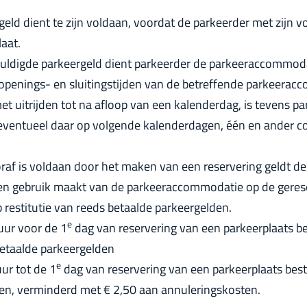
eld dient te zijn voldaan, voordat de parkeerder met zijn v
aat.
huldigde parkeergeld dient parkeerder de parkeeraccommodat
penings- en sluitingstijden van de betreffende parkeerac
t uitrijden tot na afloop van een kalenderdag, is tevens p
eventueel daar op volgende kalenderdagen, één en ander 
raf is voldaan door het maken van een reservering geldt de
een gebruik maakt van de parkeeraccommodatie op de geres
 restitutie van reeds betaalde parkeergelden.
e
 uur voor de 1
dag van reservering van een parkeerplaats be
betaalde parkeergelden
e
ur tot de 1
dag van reservering van een parkeerplaats besta
en, verminderd met € 2,50 aan annuleringskosten.