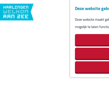
Deze website geb
Deze website maakt gebr
G
mogelijk te laten functi
a
n
a
a
r
d
e
h
o
m
e