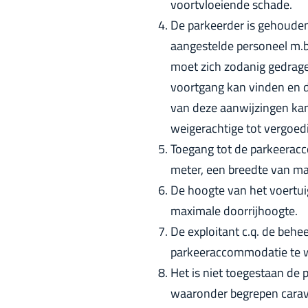
voortvloeiende schade.
De parkeerder is gehouden
aangestelde personeel m.b
moet zich zodanig gedrage
voortgang kan vinden en de 
van deze aanwijzingen kan
weigerachtige tot vergoed
Toegang tot de parkeerac
meter, een breedte van m
De hoogte van het voertu
maximale doorrijhoogte.
De exploitant c.q. de behe
parkeeraccommodatie te 
Het is niet toegestaan d
waaronder begrepen carav