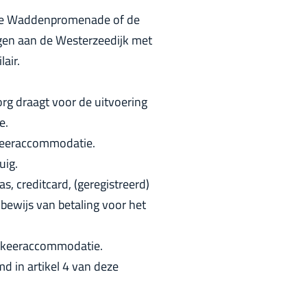
r
age Waddenpromenade of de
l
egen aan de Westerzeedijk met
a
air.
n
d
rg draagt voor de uitvoering
s
e.
rkeeraccommodatie.
uig.
, creditcard, (geregistreerd)
 bewijs van betaling voor het
parkeeraccommodatie.
d in artikel 4 van deze