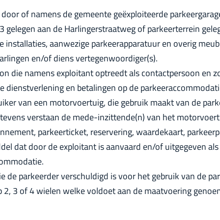
 door of namens de gemeente geëxploiteerde parkeergar
P3 gelegen aan de Harlingerstraatweg of parkeerterrein gel
 installaties, aanwezige parkeerapparatuur en overig meubil
arlingen en/of diens vertegenwoordiger(s).
on die namens exploitant optreedt als contactpersoon en zo
de dienstverlening en betalingen op de parkeeraccommodati
uiker van een motorvoertuig, die gebruik maakt van de pa
tevens verstaan de mede-inzittende(n) van het motorvoert
nement, parkeerticket, reservering, waardekaart, parkeerpas
del dat door de exploitant is aanvaard en/of uitgegeven als
commodatie.
ie de parkeerder verschuldigd is voor het gebruik van de 
p 2, 3 of 4 wielen welke voldoet aan de maatvoering genoem