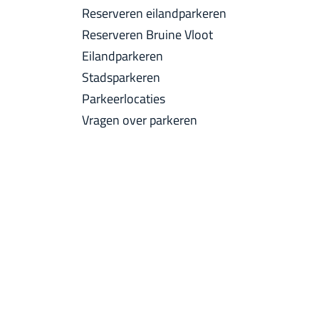
a
Reserveren eilandparkeren
u
c
Reserveren Bruine Vloot
i
k
Eilandparkeren
d
Stadsparkeren
i
Parkeerlocaties
g
Vragen over parkeren
e
t
a
a
l
:
N
e
d
e