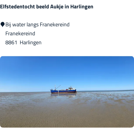
M
Elfstedentocht beeld Aukje in Harlingen
a
r
E
Bij water langs Franekereind
i
l
Franekereind
n
f
8861
Harlingen
o
s
t
e
d
e
n
t
o
c
h