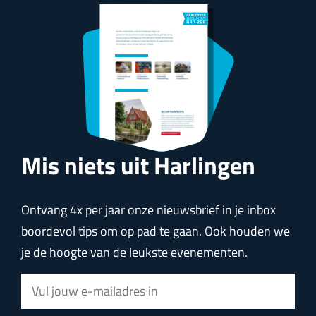
e
p
a
a
a
a
a
e
e
a
g
g
g
g
g
v
u
w
g
i
i
i
i
i
o
e
i
n
n
n
n
n
l
n
n
a
a
a
a
a
g
b
a
e
Mis niets uit Harlingen
r
n
u
g
d
Ontvang 4x per jaar onze nieuwsbrief in je inbox
e
boordevol tips om op pad te gaan. Ook houden we
je de hoogte van de leukste evenementen.
p
a
E
g
-