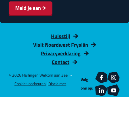
m
i
Meld je aan
a
n
i
a
l
Huisstijl
a
Visit Noardwest Fryslân
d
Privacyverklaring
r
Contact
e
s
© 2026 Harlingen Welkom aan Zee
-
Volg
F
I
Cookie voorkeuren
|
Disclaimer
ons op:
a
n
L
Y
c
s
i
o
e
t
n
u
b
a
k
T
o
g
e
u