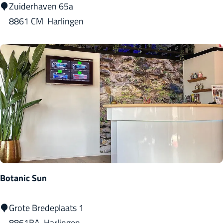
H
Zuiderhaven 65a
i
8861 CM
Harlingen
s
t
o
r
i
s
c
h
e
Z
Botanic Sun
e
i
B
Grote Bredeplaats 1
l
o
8861BA
Harlingen