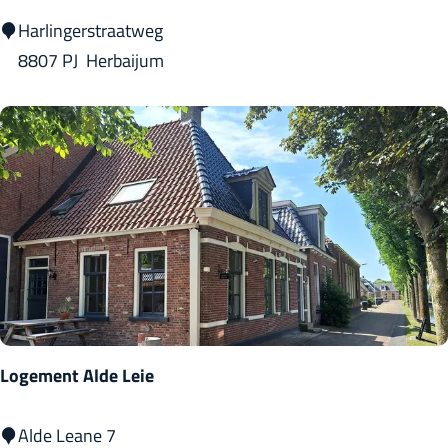
A
Harlingerstraatweg
r
8807 PJ
Herbaijum
t
i
l
l
e
r
i
e
b
i
Logement Alde Leie
j
H
L
Alde Leane 7