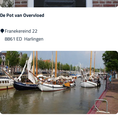
o
u
De Pot van Overvloed
w
D
Franekereind 22
e
8861 ED
Harlingen
P
o
t
v
a
n
O
v
e
r