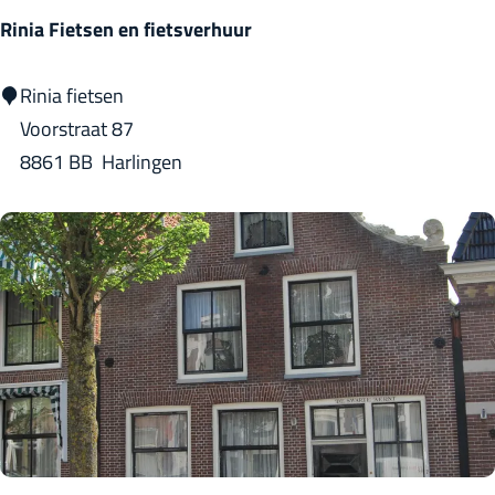
t
Rinia Fietsen en fietsverhuur
a
r
R
Rinia fietsen
u
i
Voorstraat 87
m
n
8861 BB
Harlingen
)
i
a
F
i
e
t
s
e
n
e