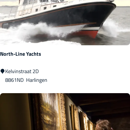
n
r
h
a
v
e
n
North-Line Yachts
1
9
N
Kelvinstraat 2D
o
8861ND
Harlingen
r
t
h
-
L