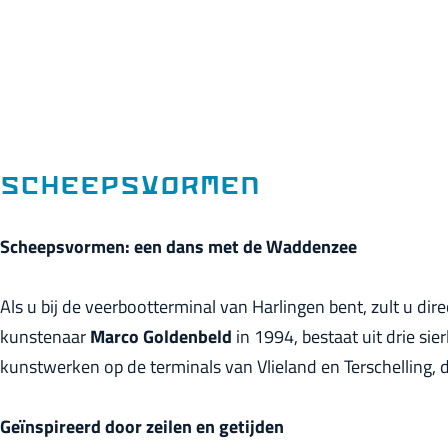
p
a
g
e
Scheepsvormen
Scheepsvormen: een dans met de Waddenzee
Als u bij de veerbootterminal van Harlingen bent, zult u d
kunstenaar
Marco Goldenbeld
in 1994, bestaat uit drie si
kunstwerken op de terminals van Vlieland en Terschelling
Geïnspireerd door zeilen en getijden