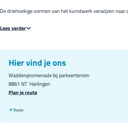
De driehoekige vormen van het kunstwerk verwijzen naar
Lees verder
Hier vind je ons
Waddenpromenade bij parkeerterrein
8861 NT
Harlingen
n
Plan je route
a
a
n
Route
r
a
S
a