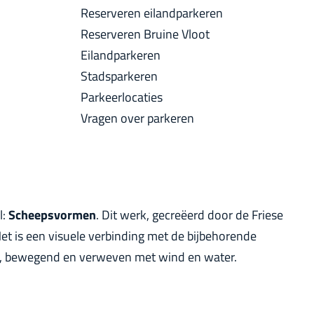
a
Reserveren eilandparkeren
u
c
Reserveren Bruine Vloot
i
k
Eilandparkeren
d
Stadsparkeren
i
Parkeerlocaties
g
Vragen over parkeren
e
t
a
a
l
l:
Scheepsvormen
. Dit werk, gecreëerd door de Friese
:
Het is een visuele verbinding met de bijbehorende
N
en, bewegend en verweven met wind en water.
e
d
e