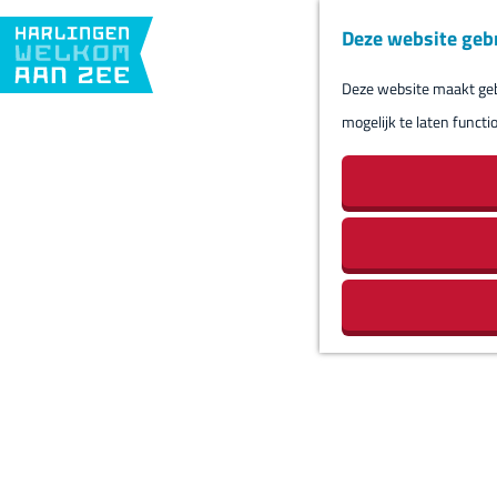
Deze website geb
Deze website maakt gebr
G
mogelijk te laten functi
a
n
a
a
r
d
e
h
o
m
e