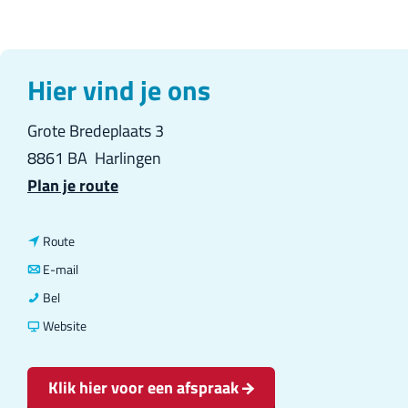
Hier vind je ons
Grote Bredeplaats 3
8861 BA
Harlingen
n
Plan je route
a
a
n
Route
r
a
n
E-mail
H
a
a
H
Bel
a
r
a
a
v
Website
a
H
r
a
a
r
a
H
r
n
Klik hier voor een afspraak
s
a
a
s
H