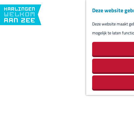
Deze website geb
Deze website maakt gebr
G
mogelijk te laten functi
a
n
a
a
r
d
e
h
o
m
e