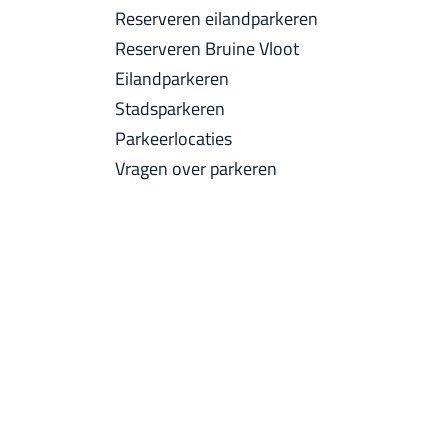
a
Reserveren eilandparkeren
u
c
Reserveren Bruine Vloot
i
k
Eilandparkeren
d
Stadsparkeren
i
Parkeerlocaties
g
Vragen over parkeren
e
t
a
a
l
:
N
e
d
e