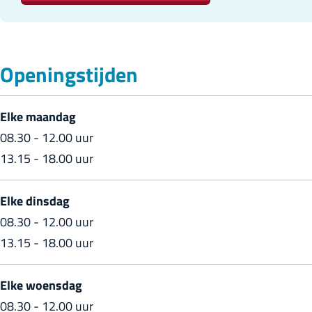
a
r
a
a
a
l
s
r
l
a
o
a
s
o
r
Openingstijden
n
l
a
n
s
B
o
l
B
a
Elke maandag
o
n
o
o
l
08.30 - 12.00 uur
o
B
n
o
o
13.15 - 18.00 uur
n
o
B
n
n
s
o
o
s
B
Elke dinsdag
t
n
o
t
o
08.30 - 12.00 uur
r
s
n
r
o
13.15 - 18.00 uur
a
t
s
a
n
r
t
s
Elke woensdag
a
r
t
08.30 - 12.00 uur
a
r