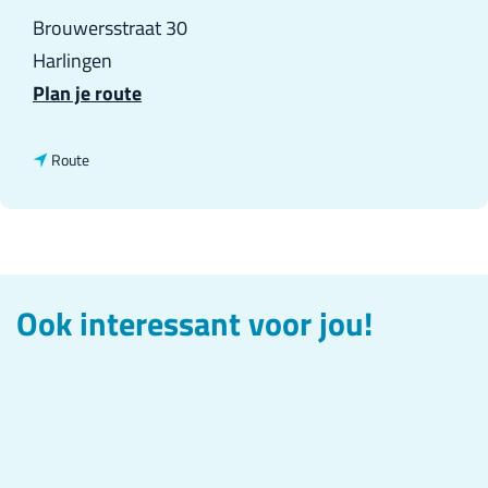
Brouwersstraat 30
Harlingen
n
Plan je route
a
a
n
Route
r
a
G
a
r
r
u
G
Ook interessant voor jou!
n
r
o
u
r
n
i
o
j
r
w
i