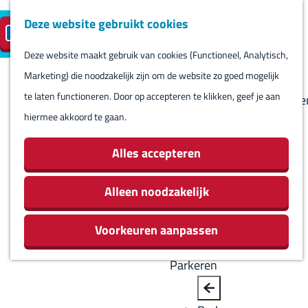
Deze website gebruikt cookies
Reserveren
NL
M
B
S
Bezoeken
eilandparkeren
e
a
Deze website maakt gebruik van cookies (Functioneel, Analytisch,
e
Agenda
G
n
c
Marketing) die noodzakelijk zijn om de website zo goed mogelijk
l
Winkels
a
u
k
te laten functioneren. Door op accepteren te klikken, geef je aan
e
Bezienswaardighede
n
hiermee akkoord te gaan.
c
Overnachten
a
t
Eten en drinken
a
Alles accepteren
e
Routes
r
e
Rondom Harlingen
d
Alleen noodzakelijk
r
Jachthaven De
e
t
Leeuwenbrug
Voorkeuren aanpassen
h
a
o
a
Parkeren
m
l
e
H
B