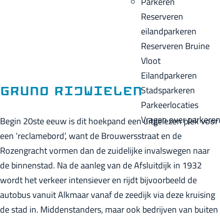
Parkeren
p
u
a
Reserveren
a
i
c
eilandparkeren
g
d
k
Reserveren Bruine
e
i
Vloot
g
Eilandparkeren
e
Stadsparkeren
Gruno rijwielen
t
Parkeerlocaties
a
Vragen over parkere
Begin 20ste eeuw is dit hoekpand een uitgelezen plek voor
a
een ‘reclamebord’, want de Brouwersstraat en de
l
Rozengracht vormen dan de zuidelijke invalswegen naar
:
de binnenstad. Na de aanleg van de Afsluitdijk in 1932
N
wordt het verkeer intensiever en rijdt bijvoorbeeld de
e
autobus vanuit Alkmaar vanaf de zeedijk via deze kruising
d
de stad in. Middenstanders, maar ook bedrijven van buiten
e