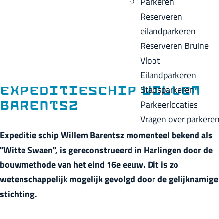
Parkeren
p
u
a
Reserveren
a
i
c
eilandparkeren
g
d
k
Reserveren Bruine
e
i
Vloot
g
Eilandparkeren
e
Stadsparkeren
Expeditieschip Willem
t
Parkeerlocaties
Barentsz
a
Vragen over parkere
a
Expeditie schip Willem Barentsz momenteel bekend als
l
"Witte Swaen", is gereconstrueerd in Harlingen door de
:
bouwmethode van het eind 16e eeuw. Dit is zo
N
wetenschappelijk mogelijk gevolgd door de gelijknamige
e
stichting.
d
e