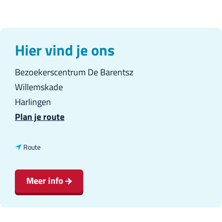
Hier vind je ons
Bezoekerscentrum De Barentsz
Willemskade
Harlingen
n
Plan je route
a
a
n
Route
r
a
E
a
Meer info
x
r
p
E
e
x