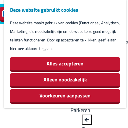
Deze website gebruikt cookies
Reserveren
NL
M
B
S
Bezoeken
eilandparkeren
e
a
Deze website maakt gebruik van cookies (Functioneel, Analytisch,
e
Agenda
G
n
c
Marketing) die noodzakelijk zijn om de website zo goed mogelijk
l
Winkels
a
u
k
te laten functioneren. Door op accepteren te klikken, geef je aan
e
Bezienswaardighede
n
hiermee akkoord te gaan.
c
Overnachten
a
t
Eten en drinken
a
Alles accepteren
e
Routes
r
e
Rondom Harlingen
d
Alleen noodzakelijk
r
Jachthaven De
e
t
Leeuwenbrug
Voorkeuren aanpassen
h
a
o
a
Parkeren
m
l
e
H
B