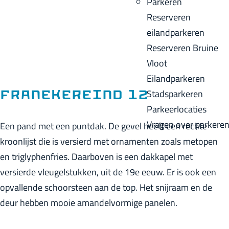
Parkeren
p
u
a
Reserveren
a
i
c
eilandparkeren
g
d
k
Reserveren Bruine
e
i
Vloot
g
Eilandparkeren
e
Stadsparkeren
Franekereind 12
t
Parkeerlocaties
a
Vragen over parkere
Een pand met een puntdak. De gevel heeft een rechte
a
kroonlijst die is versierd met ornamenten zoals metopen
l
en triglyphenfries. Daarboven is een dakkapel met
:
versierde vleugelstukken, uit de 19e eeuw. Er is ook een
N
opvallende schoorsteen aan de top. Het snijraam en de
e
deur hebben mooie amandelvormige panelen.
d
e