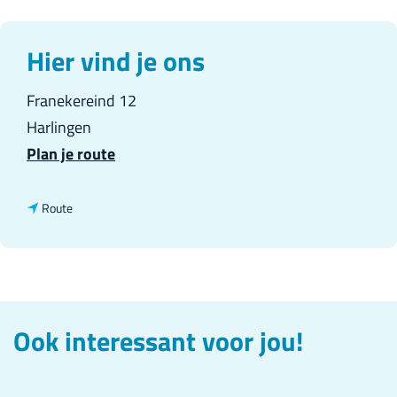
r
l
Hier vind je ons
a
Franekereind 12
n
Harlingen
d
n
Plan je route
s
a
a
n
Route
r
a
F
a
r
r
a
F
Ook interessant voor jou!
n
r
e
a
k
n