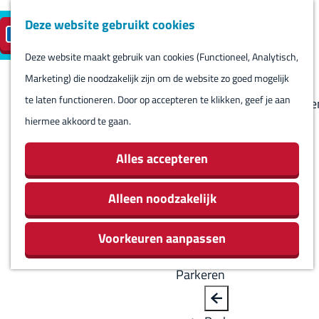
Deze website gebruikt cookies
Reserveren
NL
M
B
S
Bezoeken
eilandparkeren
e
a
Deze website maakt gebruik van cookies (Functioneel, Analytisch,
e
Agenda
G
n
c
Marketing) die noodzakelijk zijn om de website zo goed mogelijk
l
Winkels
a
u
k
te laten functioneren. Door op accepteren te klikken, geef je aan
e
Bezienswaardighede
n
hiermee akkoord te gaan.
c
Overnachten
a
t
Eten en drinken
a
Alles accepteren
e
Routes
r
e
Rondom Harlingen
d
Alleen noodzakelijk
r
Jachthaven De
e
t
Leeuwenbrug
Voorkeuren aanpassen
h
a
o
a
Parkeren
m
l
e
H
B