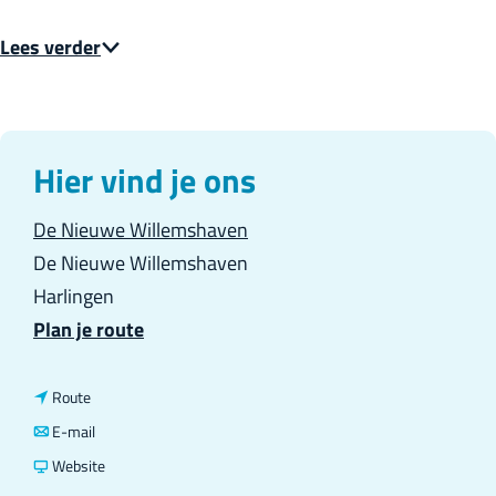
Lees verder
Hier vind je ons
De Nieuwe Willemshaven
De Nieuwe Willemshaven
Harlingen
n
Plan je route
a
a
n
Route
r
a
n
E-mail
P
a
a
v
Website
r
r
a