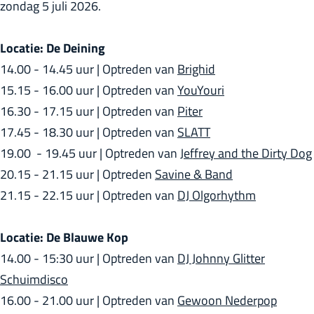
zondag 5 juli 2026.
r
l
Locatie: De Deining
a
14.00 - 14.45 uur | Optreden van
Brighid
n
15.15 - 16.00 uur | Optreden van
YouYouri
d
16.30 - 17.15 uur | Optreden van
Piter
s
17.45 - 18.30 uur | Optreden van
SLATT
19.00 - 19.45 uur | Optreden van
Jeffrey and the Dirty Dog
20.15 - 21.15 uur | Optreden
Savine & Band
21.15 - 22.15 uur | Optreden van
DJ Olgorhythm
Locatie: De Blauwe Kop
14.00 - 15:30 uur | Optreden van
DJ Johnny Glitter
Schuimdisco
16.00 - 21.00 uur | Optreden van
Gewoon Nederpop