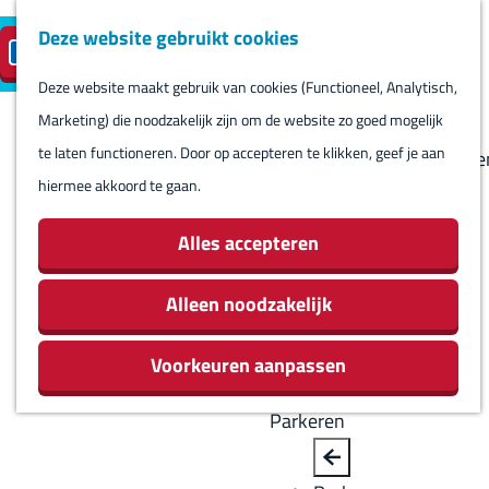
Deze website gebruikt cookies
Reserveren
NL
M
B
S
Bezoeken
eilandparkeren
e
a
Deze website maakt gebruik van cookies (Functioneel, Analytisch,
e
Agenda
G
n
c
Marketing) die noodzakelijk zijn om de website zo goed mogelijk
l
Winkels
a
u
k
te laten functioneren. Door op accepteren te klikken, geef je aan
e
Bezienswaardighede
n
hiermee akkoord te gaan.
c
Overnachten
a
t
Eten en drinken
a
Alles accepteren
e
Routes
r
e
Rondom Harlingen
d
Alleen noodzakelijk
r
Jachthaven De
e
t
Leeuwenbrug
Voorkeuren aanpassen
h
a
o
a
Parkeren
m
l
e
H
B