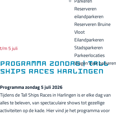
Parkeren
p
u
a
Reserveren
a
i
c
eilandparkeren
g
d
k
Reserveren Bruine
e
i
Vloot
g
Eilandparkeren
e
Stadsparkeren
t/m 5 juli
t
Parkeerlocaties
a
Vragen over parkere
Programma zondag | Tall
a
Ships Races Harlingen
l
:
Programma zondag 5 juli 2026
N
Tijdens de Tall Ships Races in Harlingen is er elke dag van
e
alles te beleven, van spectaculaire shows tot gezellige
d
activiteiten op de kade. Hier vind je het programma voor
e