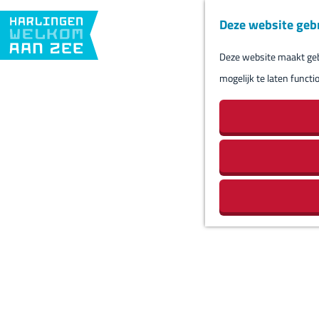
Deze website geb
Deze website maakt gebr
G
mogelijk te laten functi
a
n
a
a
r
d
e
h
o
m
e