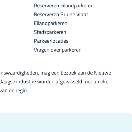
a
Reserveren eilandparkeren
u
c
Reserveren Bruine Vloot
i
k
Eilandparkeren
d
Stadsparkeren
i
Parkeerlocaties
g
Vragen over parkeren
e
t
a
ezienswaardigheden, mag een bezoek aan de Nieuwe
a
ndaagse industrie worden afgewisseld met unieke
l
van de regio.
:
N
e
d
e