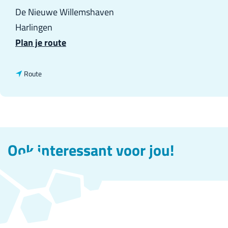
De Nieuwe Willemshaven
Harlingen
n
Plan je route
a
a
n
Route
r
a
D
a
e
r
N
D
Ook interessant voor jou!
i
e
e
N
u
i
w
e
e
u
W
w