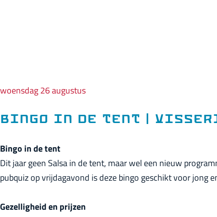
p
a
g
e
woensdag 26 augustus
Bingo in de tent | Visse
Bingo in de tent
Dit jaar geen Salsa in de tent, maar wel een nieuw progra
pubquiz op vrijdagavond is deze bingo geschikt voor jong e
Gezelligheid en prijzen