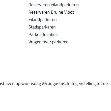
a
Reserveren eilandparkeren
u
c
Reserveren Bruine Vloot
i
k
Eilandparkeren
d
Stadsparkeren
i
Parkeerlocaties
g
Vragen over parkeren
e
t
a
a
l
:
mshaven op woensdag 26 augustus. In tegenstelling tot de
N
e
d
e