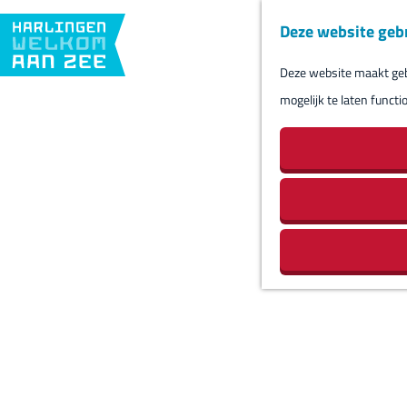
Deze website geb
Deze website maakt gebr
G
mogelijk te laten functi
a
n
a
a
r
d
e
h
o
m
e