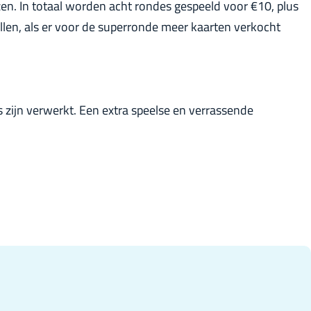
n. In totaal worden acht rondes gespeeld voor €10, plus
r
llen, als er voor de superronde meer kaarten verkocht
l
a
n
d
 zijn verwerkt. Een extra speelse en verrassende
s