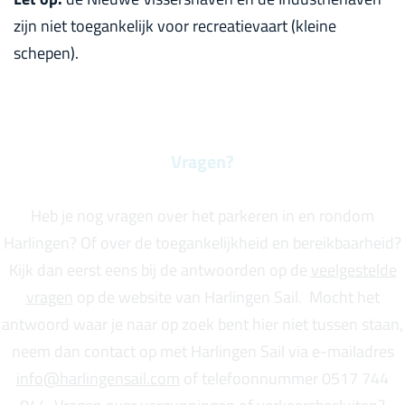
zijn niet toegankelijk voor recreatievaart (kleine
schepen).
Vragen?
Heb je nog vragen over het parkeren in en rondom
Harlingen? Of over de toegankelijkheid en bereikbaarheid?
Kijk dan eerst eens bij de antwoorden op de
veelgestelde
vragen
op de website van Harlingen Sail. Mocht het
antwoord waar je naar op zoek bent hier niet tussen staan,
neem dan contact op met Harlingen Sail via e-mailadres
info@harlingensail.com
of telefoonnummer 0517 744