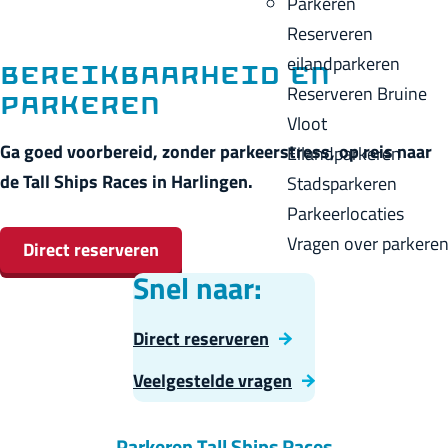
Parkeren
p
u
a
Reserveren
a
i
c
eilandparkeren
g
Bereikbaarheid en
d
k
Reserveren Bruine
e
parkeren
i
Vloot
g
Ga goed voorbereid, zonder parkeerstress, op reis naar
Eilandparkeren
e
de Tall Ships Races in Harlingen.
Stadsparkeren
t
Parkeerlocaties
a
Vragen over parkere
Direct reserveren
a
Snel naar:
l
:
D
Direct reserveren
N
i
V
Veelgestelde vragen
e
r
e
d
e
e
Parkeren Tall Ships Races
e