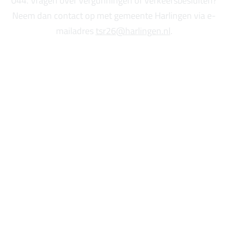
044. Vragen over vergunningen of verkeersbesluiten?
Neem dan contact op met gemeente Harlingen via e-
mailadres
tsr26@harlingen.nl
.