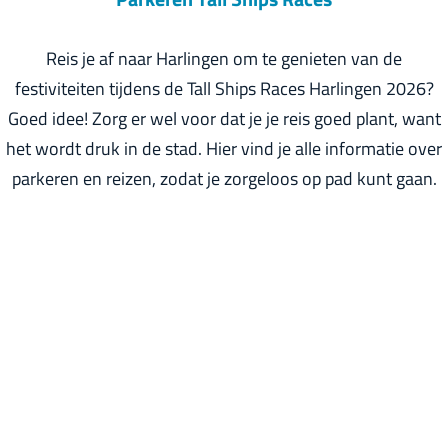
c
l
r
t
g
l
Reis je af naar Harlingen om te genieten van de
r
e
a
festiviteiten tijdens de Tall Ships Races Harlingen 2026?
e
s
n
Goed idee! Zorg er wel voor dat je je reis goed plant, want
s
t
d
het wordt druk in de stad. Hier vind je alle informatie over
e
e
s
parkeren en reizen, zodat je zorgeloos op pad kunt gaan.
r
l
v
d
e
e
r
v
e
r
n
a
g
e
n