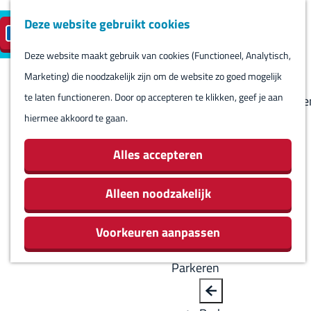
Deze website gebruikt cookies
Reserveren
NL
M
B
S
Bezoeken
eilandparkeren
e
a
Deze website maakt gebruik van cookies (Functioneel, Analytisch,
e
Agenda
G
n
c
Marketing) die noodzakelijk zijn om de website zo goed mogelijk
l
Winkels
a
u
k
te laten functioneren. Door op accepteren te klikken, geef je aan
e
Bezienswaardighede
n
hiermee akkoord te gaan.
c
Overnachten
a
t
Eten en drinken
a
Alles accepteren
e
Routes
r
e
Rondom Harlingen
d
Alleen noodzakelijk
r
Jachthaven De
e
t
Leeuwenbrug
Voorkeuren aanpassen
h
a
o
a
Parkeren
m
l
e
H
B