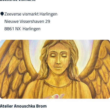
Z
Zeeverse vismarkt Harlingen
e
Nieuwe Vissershaven 29
e
8861 NX
Harlingen
v
e
r
s
e
v
i
s
m
a
Atelier Anouschka Brom
r