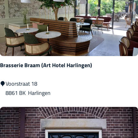
s
t
e
e
g
Brasserie Braam (Art Hotel Harlingen)
B
Voorstraat 18
r
8861 BK
Harlingen
a
s
s
e