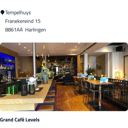
k
A
Tempelhuys
t
t
Franekereind 15
e
8861AA
Harlingen
l
i
e
r
A
n
o
u
s
c
Grand Café Levels
h