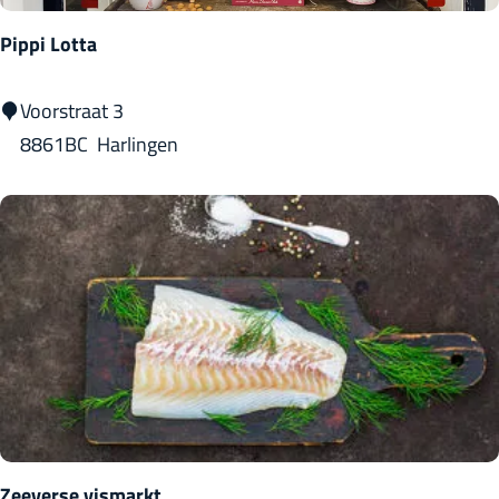
a
Pippi Lotta
P
Voorstraat 3
i
8861BC
Harlingen
p
p
i
L
o
t
t
a
Zeeverse vismarkt