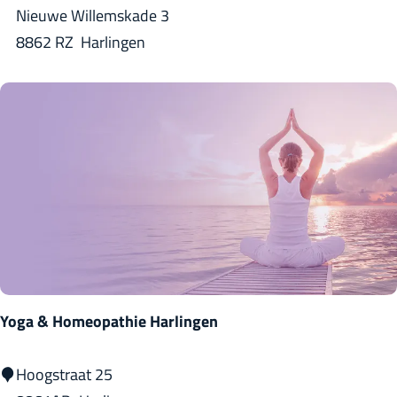
s
a
Nieuwe Willemskade 3
d
8862 RZ
Harlingen
h
u
u
s
/
U
i
t
k
i
Yoga & Homeopathie Harlingen
j
k
Y
Hoogstraat 25
t