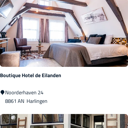
r
t
S
e
a
s
o
n
s
W
Boutique Hotel de Eilanden
o
m
B
Noorderhaven 24
e
o
8861 AN
Harlingen
n
u
s
t
w
i