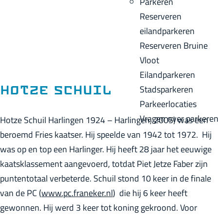
Parkeren
p
u
a
Reserveren
a
i
c
eilandparkeren
g
d
k
Reserveren Bruine
e
i
Vloot
g
Eilandparkeren
e
Stadsparkeren
Hotze Schuil
t
Parkeerlocaties
a
Vragen over parkere
Hotze Schuil Harlingen 1924 – Harlingen, 2005) was een
a
beroemd Fries kaatser. Hij speelde van 1942 tot 1972. Hij
l
was op en top een Harlinger. Hij heeft 28 jaar het eeuwige
:
kaatsklassement aangevoerd, totdat Piet Jetze Faber zijn
N
puntentotaal verbeterde. Schuil stond 10 keer in de finale
e
van de PC (
www.pc.franeker.nl
) die hij 6 keer heeft
d
gewonnen. Hij werd 3 keer tot koning gekroond. Voor
e