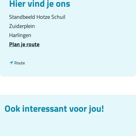
Hier vind je ons
Standbeeld Hotze Schuil
Zuiderplein
Harlingen
n
Plan je route
a
a
n
Route
r
a
H
a
o
r
t
H
Ook interessant voor jou!
z
o
e
t
S
z
c
e