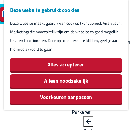
Deze website gebruikt cookies
Reserveren
NL
M
B
S
Bezoeken
eilandparkeren
e
a
Deze website maakt gebruik van cookies (Functioneel, Analytisch,
e
Agenda
G
n
c
Marketing) die noodzakelijk zijn om de website zo goed mogelijk
l
Winkels
a
u
k
te laten functioneren. Door op accepteren te klikken, geef je aan
e
Bezienswaardighede
n
hiermee akkoord te gaan.
c
Overnachten
a
t
Eten en drinken
a
Alles accepteren
e
Routes
r
e
Rondom Harlingen
d
Alleen noodzakelijk
r
Jachthaven De
e
t
Leeuwenbrug
Voorkeuren aanpassen
h
a
o
a
Parkeren
m
l
e
H
B