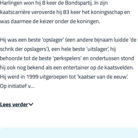
Harlingen won hij 8 keer de Bondspartij. In zijn
r
kaatscarrière veroverde hij 83 keer het koningsschap en
l
was daarmee de keizer onder de koningen.
a
n
Hij was een beste ‘opslager’ (een andere bijnaam luidde ‘de
d
schrik der opslagers’), een hele beste ‘uitslager’, hij
s
behoorde tot de beste ‘perkspelers’ en ondertussen stond
hij ook nog bekend als een entertainer op de kaatsvelden.
Hij werd in 1999 uitgeroepen tot ‘kaatser van de eeuw’.
Op initiatief v…
Lees verder