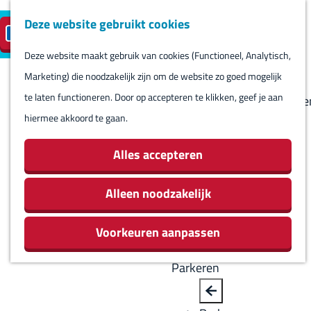
Deze website gebruikt cookies
Reserveren
NL
M
B
S
Bezoeken
eilandparkeren
e
a
Deze website maakt gebruik van cookies (Functioneel, Analytisch,
e
Agenda
G
n
c
Marketing) die noodzakelijk zijn om de website zo goed mogelijk
l
Winkels
a
u
k
te laten functioneren. Door op accepteren te klikken, geef je aan
e
Bezienswaardighede
n
hiermee akkoord te gaan.
c
Overnachten
a
t
Eten en drinken
a
Alles accepteren
e
Routes
r
e
Rondom Harlingen
d
Alleen noodzakelijk
r
Jachthaven De
e
t
Leeuwenbrug
Voorkeuren aanpassen
h
a
o
a
Parkeren
m
l
e
H
B