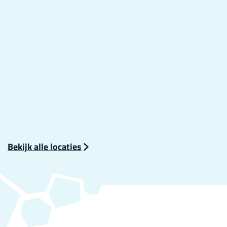
n
d
a
e
d
e
Bekijk alle locaties