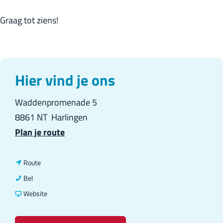
Graag tot ziens!
Hier vind je ons
Waddenpromenade 5
8861 NT
Harlingen
n
Plan je route
a
a
n
Route
r
a
G
Bel
G
a
r
v
Website
r
r
a
a
a
G
n
n