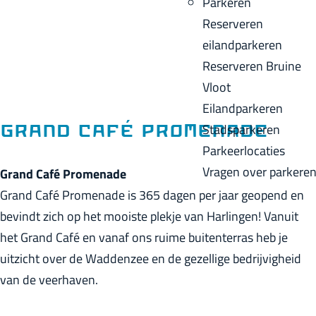
Parkeren
p
u
a
Reserveren
a
i
c
eilandparkeren
g
d
k
Reserveren Bruine
e
i
Vloot
g
Eilandparkeren
e
Stadsparkeren
Grand Café Promenade
t
Parkeerlocaties
a
Vragen over parkere
Grand Café Promenade
a
Grand Café Promenade is 365 dagen per jaar geopend en
l
bevindt zich op het mooiste plekje van Harlingen! Vanuit
:
het Grand Café en vanaf ons ruime buitenterras heb je
N
uitzicht over de Waddenzee en de gezellige bedrijvigheid
e
van de veerhaven.
d
e