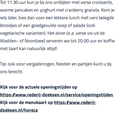
Tot 11.30 uur kun je bij ons ontbijten met verse croissants,
r
warme pancakes en yoghurt met cranberry granola. Kom je
l
iets later, kies dan voor een lekkere lunch met vers belegde
a
broodjes of een goedgevulde soep of salade (ook
n
vegetarische varianten). Het diner (o.a. verse vis uit de
d
Wadden- of Noordzee) serveren we tot 20.00 uur en koffie
s
met taart kan natuurlijk altijd!
Tip: ook voor vergaderingen, feesten en partijen kunt u bij
ons terecht.
Kijk voor de actuele openingstijden op
https://www.rederij-doeksen.nl/service/openingstijden
Kijk voor de menukaart op
https://www.rederij-
doeksen.nl/horeca