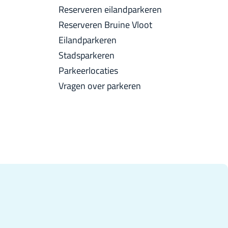
a
Reserveren eilandparkeren
u
c
Reserveren Bruine Vloot
i
k
Eilandparkeren
d
Stadsparkeren
i
Parkeerlocaties
g
Vragen over parkeren
e
t
a
a
l
:
N
e
d
e