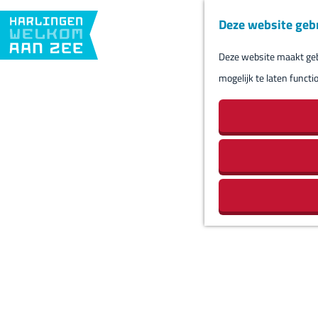
Deze website geb
Deze website maakt gebr
G
mogelijk te laten functi
a
n
a
a
r
d
e
h
o
m
e