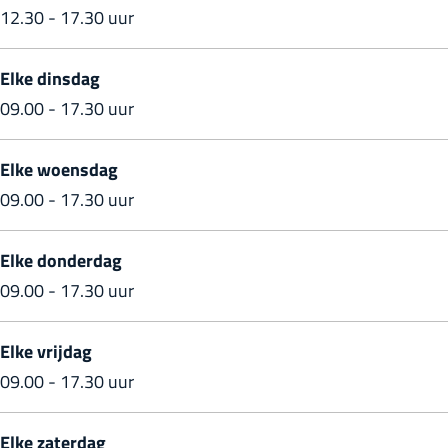
12.30 - 17.30 uur
H
e
e
H
h
a
k
e
a
e
Elke dinsdag
r
H
k
r
e
09.00 - 17.30 uur
l
a
H
l
k
i
r
a
i
H
Elke woensdag
n
l
r
n
a
09.00 - 17.30 uur
g
i
l
g
r
e
n
i
e
l
Elke donderdag
n
g
n
n
i
09.00 - 17.30 uur
e
g
n
n
e
g
Elke vrijdag
n
e
09.00 - 17.30 uur
n
Elke zaterdag