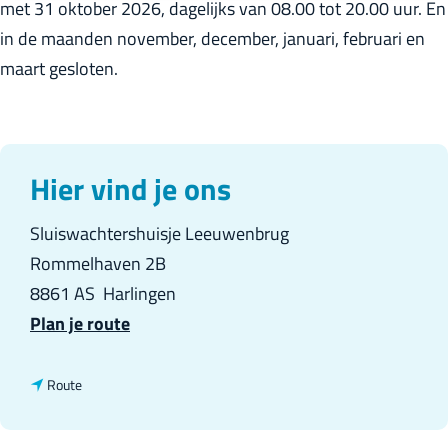
in de maanden november, december, januari, februari en
l
maart gesloten.
a
n
d
s
Hier vind je ons
Sluiswachtershuisje Leeuwenbrug
Rommelhaven 2B
8861 AS
Harlingen
n
Plan je route
a
a
n
Route
r
a
O
a
p
r