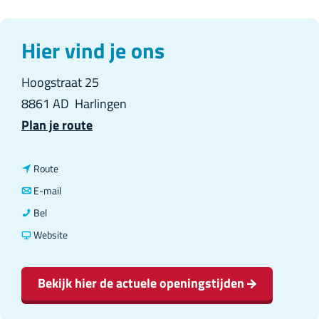
Hier vind je ons
Hoogstraat 25
8861 AD
Harlingen
n
Plan je route
a
a
n
Route
r
a
n
E-mail
D
a
a
D
Bel
e
r
a
e
v
Website
R
D
r
R
a
o
e
D
o
n
Bekijk hier de actuele openingstijden
o
R
e
o
D
d
o
R
d
e