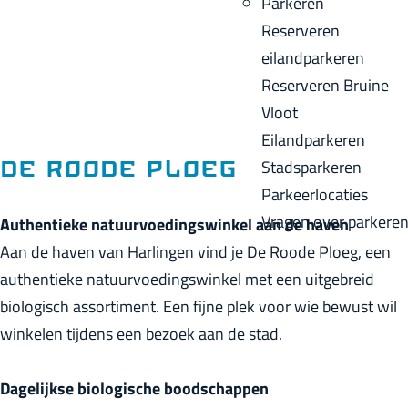
Parkeren
p
u
a
Reserveren
a
i
c
eilandparkeren
g
d
k
Reserveren Bruine
e
i
Vloot
g
Eilandparkeren
e
Stadsparkeren
De Roode Ploeg
t
Parkeerlocaties
a
Vragen over parkere
Authentieke natuurvoedingswinkel aan de haven
a
Aan de haven van Harlingen vind je De Roode Ploeg, een
l
authentieke natuurvoedingswinkel met een uitgebreid
:
biologisch assortiment. Een fijne plek voor wie bewust wil
N
winkelen tijdens een bezoek aan de stad.
e
d
Dagelijkse biologische boodschappen
e