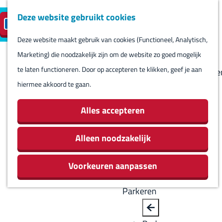
Deze website gebruikt cookies
Reserveren
NL
M
B
S
Bezoeken
eilandparkeren
e
a
Deze website maakt gebruik van cookies (Functioneel, Analytisch,
e
Agenda
G
n
c
Marketing) die noodzakelijk zijn om de website zo goed mogelijk
l
Winkels
a
u
k
te laten functioneren. Door op accepteren te klikken, geef je aan
e
Bezienswaardighede
n
hiermee akkoord te gaan.
c
Overnachten
a
t
Eten en drinken
a
Alles accepteren
e
Routes
r
e
Rondom Harlingen
d
Alleen noodzakelijk
r
Jachthaven De
e
t
Leeuwenbrug
Voorkeuren aanpassen
h
a
o
a
Parkeren
m
l
e
H
B