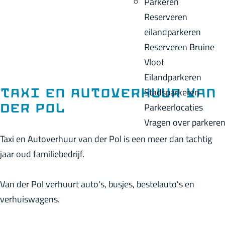
Parkeren
p
u
a
Reserveren
a
i
c
eilandparkeren
g
d
k
Reserveren Bruine
e
i
Vloot
g
Eilandparkeren
e
Stadsparkeren
Taxi en Autoverhuur van
t
Parkeerlocaties
der Pol
a
Vragen over parkere
a
Taxi en Autoverhuur van der Pol is een meer dan tachtig
l
jaar oud familiebedrijf.
:
N
Van der Pol verhuurt auto's, busjes, bestelauto's en
e
verhuiswagens.
d
e