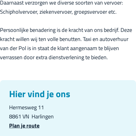
Daarnaast verzorgen we diverse soorten van vervoer:
r
Schipholvervoer, ziekenvervoer, groepsvervoer etc.
l
a
Persoonlijke benadering is de kracht van ons bedrijf. Deze
n
kracht willen wij ten volle benutten. Taxi en autoverhuur
d
van der Pol is in staat de klant aangenaam te blijven
s
verrassen door extra dienstverlening te bieden.
Hier vind je ons
Hermesweg 11
8861 VN
Harlingen
n
Plan je route
a