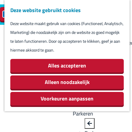
Deze website gebruikt cookies
Reserveren
NL
M
B
S
Bezoeken
eilandparkeren
e
a
Deze website maakt gebruik van cookies (Functioneel, Analytisch,
e
Agenda
G
n
c
Marketing) die noodzakelijk zijn om de website zo goed mogelijk
l
Winkels
a
u
k
te laten functioneren. Door op accepteren te klikken, geef je aan
e
Bezienswaardighede
n
hiermee akkoord te gaan.
c
Overnachten
a
t
Eten en drinken
a
Alles accepteren
e
Routes
r
e
Rondom Harlingen
d
Alleen noodzakelijk
r
Jachthaven De
e
t
Leeuwenbrug
Voorkeuren aanpassen
h
a
o
a
Parkeren
m
l
e
H
B