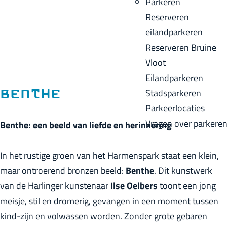
Parkeren
p
u
a
Reserveren
a
i
c
eilandparkeren
g
d
k
Reserveren Bruine
e
i
Vloot
g
Eilandparkeren
e
Stadsparkeren
Benthe
t
Parkeerlocaties
a
Vragen over parkere
Benthe: een beeld van liefde en herinnering
a
l
In het rustige groen van het Harmenspark staat een klein,
:
maar ontroerend bronzen beeld:
Benthe
. Dit kunstwerk
N
van de Harlinger kunstenaar
Ilse Oelbers
toont een jong
e
meisje, stil en dromerig, gevangen in een moment tussen
d
kind-zijn en volwassen worden. Zonder grote gebaren
e