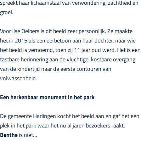
spreekt haar lichaamstaal van verwondering, zachtheid en
r
groei.
l
a
Voor Ilse Oelbers is dit beeld zeer persoonlijk. Ze maakte
n
het in 2015 als een eerbetoon aan haar dochter, naar wie
d
het beeld is vernoemd, toen zij 11 jaar oud werd. Het is een
s
tastbare herinnering aan de vluchtige, kostbare overgang
van de kindertijd naar de eerste contouren van
volwassenheid.
Een herkenbaar monument in het park
De gemeente Harlingen kocht het beeld aan en gaf het een
plek in het park waar het nu al jaren bezoekers raakt.
Benthe
is niet…