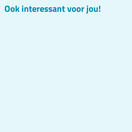
Ook interessant voor jou!
t
e
h
n
e
t
h
e