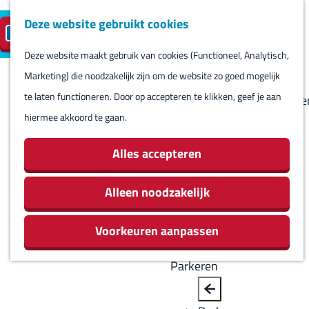
Deze website gebruikt cookies
Reserveren
NL
M
B
S
Bezoeken
eilandparkeren
e
a
Deze website maakt gebruik van cookies (Functioneel, Analytisch,
e
Agenda
G
n
c
Marketing) die noodzakelijk zijn om de website zo goed mogelijk
l
Winkels
a
u
k
te laten functioneren. Door op accepteren te klikken, geef je aan
e
Bezienswaardighede
n
hiermee akkoord te gaan.
c
Overnachten
a
t
Eten en drinken
a
Alles accepteren
e
Routes
r
e
Rondom Harlingen
d
Alleen noodzakelijk
r
Jachthaven De
e
t
Leeuwenbrug
Voorkeuren aanpassen
h
a
o
a
Parkeren
m
l
e
H
B