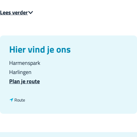
Lees verder
Hier vind je ons
Harmenspark
Harlingen
n
Plan je route
a
a
n
Route
r
a
B
a
e
r
n
B