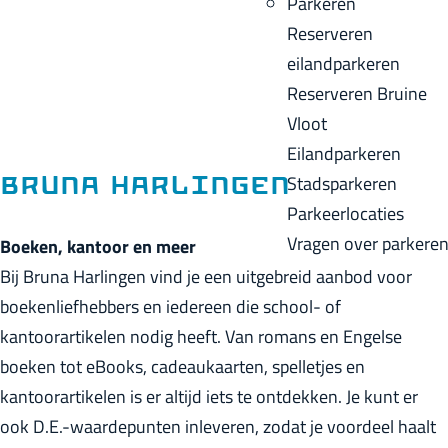
Parkeren
p
u
a
Reserveren
a
i
c
eilandparkeren
g
d
k
Reserveren Bruine
e
i
Vloot
g
Eilandparkeren
e
Stadsparkeren
Bruna Harlingen
t
Parkeerlocaties
a
Vragen over parkere
Boeken, kantoor en meer
a
Bij Bruna Harlingen vind je een uitgebreid aanbod voor
l
boekenliefhebbers en iedereen die school- of
:
kantoorartikelen nodig heeft. Van romans en Engelse
N
boeken tot eBooks, cadeaukaarten, spelletjes en
e
kantoorartikelen is er altijd iets te ontdekken. Je kunt er
d
ook D.E.-waardepunten inleveren, zodat je voordeel haalt
e