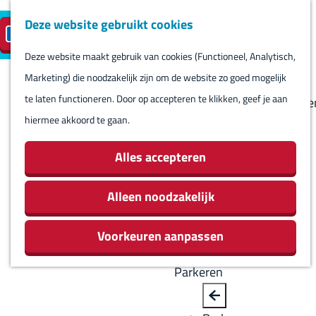
Deze website gebruikt cookies
Reserveren
NL
M
B
S
Bezoeken
eilandparkeren
e
a
Deze website maakt gebruik van cookies (Functioneel, Analytisch,
e
Agenda
G
n
c
Marketing) die noodzakelijk zijn om de website zo goed mogelijk
l
Winkels
a
u
k
te laten functioneren. Door op accepteren te klikken, geef je aan
e
Bezienswaardighede
n
hiermee akkoord te gaan.
c
Overnachten
a
t
Eten en drinken
a
Alles accepteren
e
Routes
r
e
Rondom Harlingen
d
Alleen noodzakelijk
r
Jachthaven De
e
t
Leeuwenbrug
Voorkeuren aanpassen
h
a
o
a
Parkeren
m
l
e
H
B