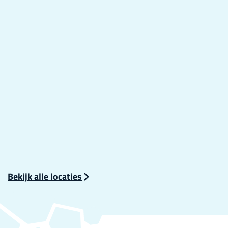
e
n
Bekijk alle locaties