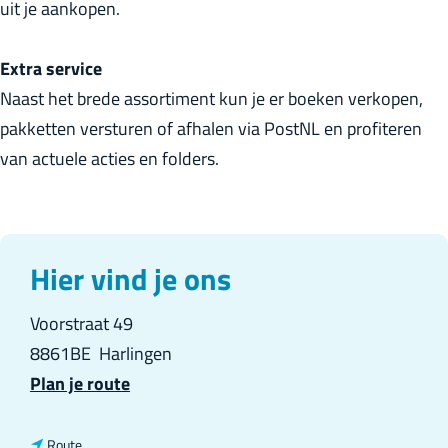
uit je aankopen.
r
l
Extra service
a
Naast het brede assortiment kun je er boeken verkopen,
n
pakketten versturen of afhalen via PostNL en profiteren
d
van actuele acties en folders.
s
Hier vind je ons
Voorstraat 49
8861BE
Harlingen
n
Plan je route
a
a
n
Route