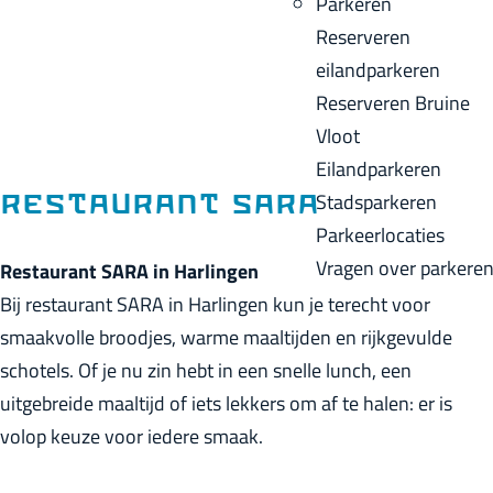
Parkeren
p
u
a
Reserveren
a
i
c
eilandparkeren
g
d
k
Reserveren Bruine
e
i
Vloot
g
Eilandparkeren
e
Stadsparkeren
Restaurant SARA
t
Parkeerlocaties
a
Vragen over parkere
Restaurant SARA in Harlingen
a
Bij restaurant SARA in Harlingen kun je terecht voor
l
smaakvolle broodjes, warme maaltijden en rijkgevulde
:
schotels. Of je nu zin hebt in een snelle lunch, een
N
uitgebreide maaltijd of iets lekkers om af te halen: er is
e
volop keuze voor iedere smaak.
d
e