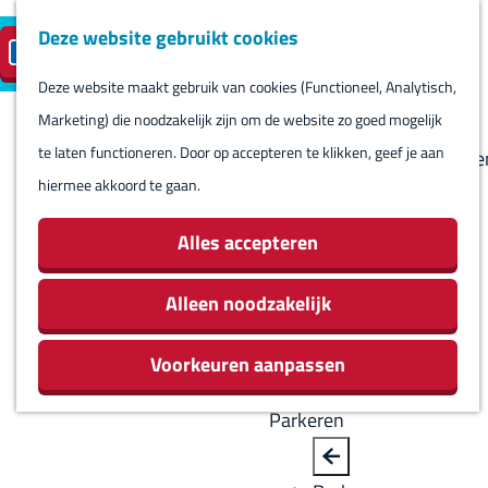
Deze website gebruikt cookies
Reserveren
NL
M
B
S
Bezoeken
eilandparkeren
e
a
Deze website maakt gebruik van cookies (Functioneel, Analytisch,
e
Agenda
G
n
c
Marketing) die noodzakelijk zijn om de website zo goed mogelijk
l
Winkels
a
u
k
te laten functioneren. Door op accepteren te klikken, geef je aan
e
Bezienswaardighede
n
hiermee akkoord te gaan.
c
Overnachten
a
t
Eten en drinken
a
Alles accepteren
e
Routes
r
e
Rondom Harlingen
d
Alleen noodzakelijk
r
Jachthaven De
e
t
Leeuwenbrug
Voorkeuren aanpassen
h
a
o
a
Parkeren
m
l
e
H
B