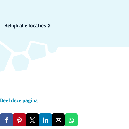
Bekijk alle locaties
Deel deze pagina
D
D
D
D
D
D