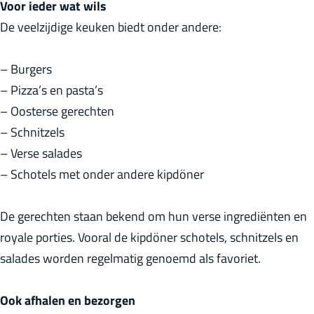
Voor ieder wat wils
r
De veelzijdige keuken biedt onder andere:
l
a
– Burgers
n
– Pizza’s en pasta’s
d
– Oosterse gerechten
s
– Schnitzels
– Verse salades
– Schotels met onder andere kipdöner
De gerechten staan bekend om hun verse ingrediënten en
royale porties. Vooral de kipdöner schotels, schnitzels en
salades worden regelmatig genoemd als favoriet.
Ook afhalen en bezorgen