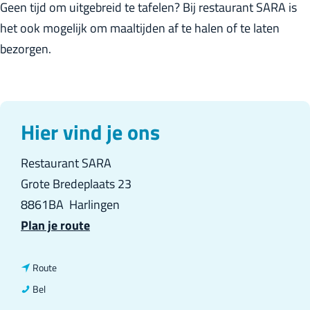
Geen tijd om uitgebreid te tafelen? Bij restaurant SARA is
het ook mogelijk om maaltijden af te halen of te laten
bezorgen.
Hier vind je ons
Restaurant SARA
Grote Bredeplaats 23
8861BA
Harlingen
n
Plan je route
a
a
n
Route
r
a
R
Bel
R
a
e