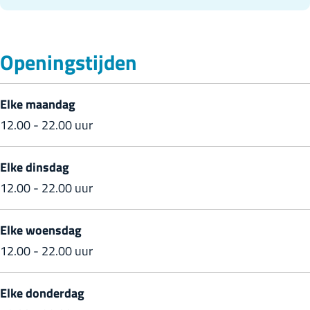
e
r
s
s
R
t
Openingstijden
t
e
a
a
s
u
u
t
Elke maandag
r
r
a
12.00 - 22.00 uur
a
a
u
n
n
r
t
Elke dinsdag
t
a
S
12.00 - 22.00 uur
S
n
A
A
t
R
Elke woensdag
R
S
A
12.00 - 22.00 uur
A
A
R
Elke donderdag
A