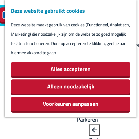
Deze website gebruikt cookies
Reserveren
NL
M
B
S
Bezoeken
eilandparkeren
e
a
Deze website maakt gebruik van cookies (Functioneel, Analytisch,
e
Agenda
G
n
c
Marketing) die noodzakelijk zijn om de website zo goed mogelijk
l
Winkels
a
u
k
te laten functioneren. Door op accepteren te klikken, geef je aan
e
Bezienswaardighede
n
hiermee akkoord te gaan.
c
Overnachten
a
t
Eten en drinken
a
Alles accepteren
e
Routes
r
e
Rondom Harlingen
d
Alleen noodzakelijk
r
Jachthaven De
e
t
Leeuwenbrug
Voorkeuren aanpassen
h
a
o
a
Parkeren
m
l
e
H
B