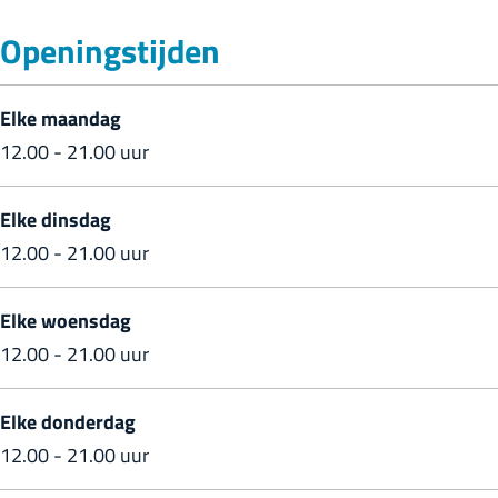
i
e
a
z
Openingstijden
a
r
P
e
P
i
o
r
Elke maandag
o
a
m
i
12.00 - 21.00 uur
m
P
p
a
p
o
e
P
Elke dinsdag
e
m
i
o
12.00 - 21.00 uur
i
p
m
e
p
Elke woensdag
i
e
12.00 - 21.00 uur
i
Elke donderdag
12.00 - 21.00 uur