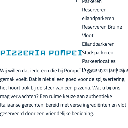
Parkeren
p
u
a
Reserveren
a
i
c
eilandparkeren
g
d
k
Reserveren Bruine
e
i
Vloot
g
Eilandparkeren
e
Stadsparkeren
Pizzeria Pompei
t
Parkeerlocaties
a
Vragen over parkere
Wij willen dat iedereen die bij Pompeï te gast is, zich op zijn
a
gemak voelt. Dat is niet alleen goed voor de spijsvertering,
l
het hoort ook bij de sfeer van een pizzeria. Wat u bij ons
:
mag verwachten? Een ruime keuze aan authentieke
N
Italiaanse gerechten, bereid met verse ingrediënten en vlot
e
geserveerd door een vriendelijke bediening.
d
e