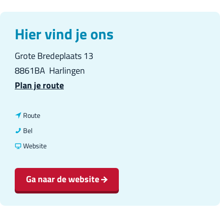
r
l
Hier vind je ons
a
Grote Bredeplaats 13
n
8861BA
Harlingen
d
n
Plan je route
s
a
a
n
Route
r
a
P
Bel
P
a
i
v
Website
i
r
z
a
z
P
z
n
Ga naar de website
z
i
e
P
e
z
r
i
r
z
i
z