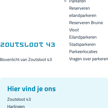
Parkeren
p
u
a
Reserveren
a
i
c
eilandparkeren
g
d
k
Reserveren Bruine
e
i
Vloot
g
Eilandparkeren
e
Stadsparkeren
Zoutsloot 43
t
Parkeerlocaties
a
Vragen over parkere
Bovenlicht van Zoutsloot 43
a
l
:
N
Hier vind je ons
e
Zoutsloot 43
d
Harlingen
e