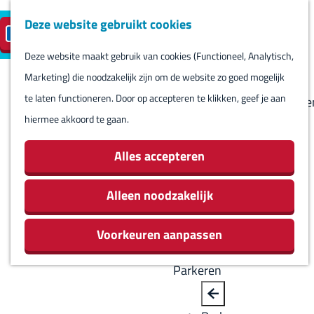
Deze website gebruikt cookies
Reserveren
NL
M
B
S
Bezoeken
eilandparkeren
e
a
Deze website maakt gebruik van cookies (Functioneel, Analytisch,
e
Agenda
G
n
c
Marketing) die noodzakelijk zijn om de website zo goed mogelijk
l
Winkels
a
u
k
te laten functioneren. Door op accepteren te klikken, geef je aan
e
Bezienswaardighede
n
hiermee akkoord te gaan.
c
Overnachten
a
t
Eten en drinken
a
Alles accepteren
e
Routes
r
e
Rondom Harlingen
d
Alleen noodzakelijk
r
Jachthaven De
e
t
Leeuwenbrug
Voorkeuren aanpassen
h
a
o
a
Parkeren
m
l
e
H
B