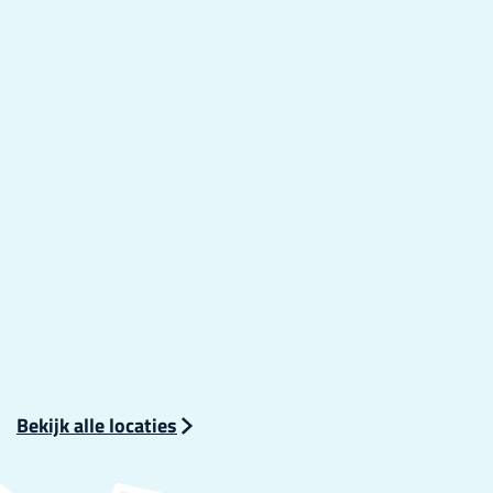
4
3
Bekijk alle locaties