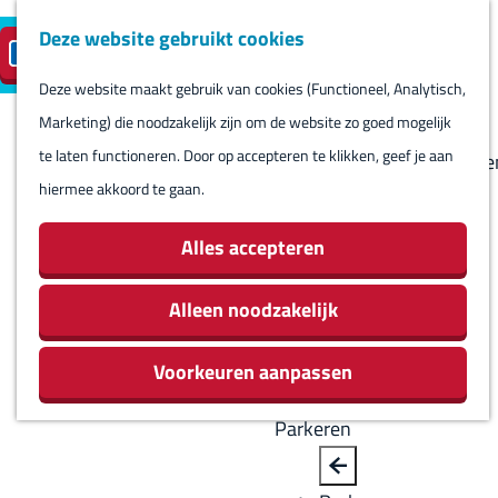
Deze website gebruikt cookies
Reserveren
NL
M
B
S
Bezoeken
eilandparkeren
e
a
Deze website maakt gebruik van cookies (Functioneel, Analytisch,
e
Agenda
G
n
c
Marketing) die noodzakelijk zijn om de website zo goed mogelijk
l
Winkels
a
u
k
te laten functioneren. Door op accepteren te klikken, geef je aan
e
Bezienswaardighede
n
hiermee akkoord te gaan.
c
Overnachten
a
t
Eten en drinken
a
Alles accepteren
e
Routes
r
e
Rondom Harlingen
d
Alleen noodzakelijk
r
Jachthaven De
e
t
Leeuwenbrug
Voorkeuren aanpassen
h
a
o
a
Parkeren
m
l
e
H
B