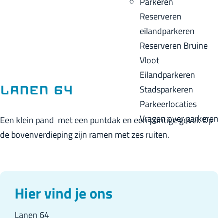
Parkeren
p
u
a
Reserveren
a
i
c
eilandparkeren
g
d
k
Reserveren Bruine
e
i
Vloot
g
Eilandparkeren
e
Stadsparkeren
Lanen 64
t
Parkeerlocaties
a
Vragen over parkere
Een klein pand met een puntdak en een puntige gevel. Op
a
de bovenverdieping zijn ramen met zes ruiten.
l
:
N
e
Hier vind je ons
d
Lanen 64
e