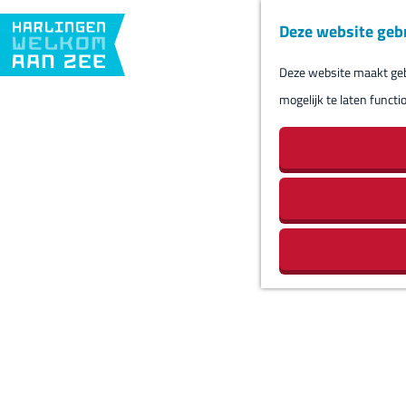
Deze website geb
Deze website maakt gebr
G
mogelijk te laten functi
a
n
a
a
r
d
e
h
o
m
e