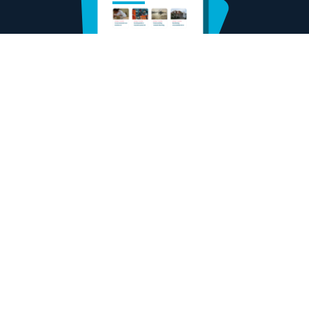
devol tips om op pad te gaan. Ook houden we je de hoogte 
Huisstijl