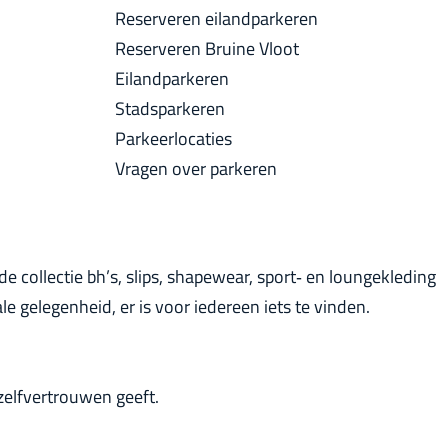
a
Reserveren eilandparkeren
u
c
Reserveren Bruine Vloot
i
k
Eilandparkeren
d
Stadsparkeren
i
Parkeerlocaties
g
Vragen over parkeren
e
t
a
a
 collectie bh’s, slips, shapewear, sport‑ en loungekleding
l
le gelegenheid, er is voor iedereen iets te vinden.
:
N
e
 zelfvertrouwen geeft.
d
e