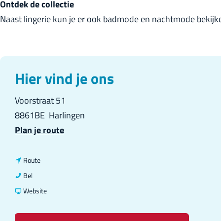
Ontdek de collectie
Naast lingerie kun je er ook badmode en nachtmode bekijken
Hier vind je ons
Voorstraat 51
8861BE
Harlingen
n
Plan je route
a
a
n
Route
r
a
H
Bel
H
a
u
v
Website
u
r
n
a
n
H
k
n