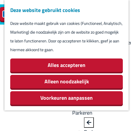
Deze website gebruikt cookies
Reserveren
NL
M
B
S
Bezoeken
eilandparkeren
e
a
Deze website maakt gebruik van cookies (Functioneel, Analytisch,
e
Agenda
G
n
c
Marketing) die noodzakelijk zijn om de website zo goed mogelijk
l
Winkels
a
u
k
te laten functioneren. Door op accepteren te klikken, geef je aan
e
Bezienswaardighede
n
hiermee akkoord te gaan.
c
Overnachten
a
t
Eten en drinken
a
Alles accepteren
e
Routes
r
e
Rondom Harlingen
d
Alleen noodzakelijk
r
Jachthaven De
e
t
Leeuwenbrug
Voorkeuren aanpassen
h
a
o
a
Parkeren
m
l
e
H
B