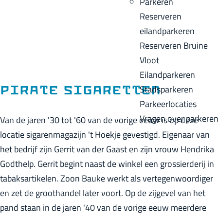
Parkeren
p
u
a
Reserveren
a
i
c
eilandparkeren
g
d
k
Reserveren Bruine
e
i
Vloot
g
Eilandparkeren
e
Stadsparkeren
Pirate sigaretten
t
Parkeerlocaties
a
Vragen over parkere
Van de jaren '30 tot '60 van de vorige eeuw is op deze
a
locatie sigarenmagazijn 't Hoekje gevestigd. Eigenaar van
l
het bedrijf zijn Gerrit van der Gaast en zijn vrouw Hendrika
:
Godthelp. Gerrit begint naast de winkel een grossierderij in
N
tabaksartikelen. Zoon Bauke werkt als vertegenwoordiger
e
en zet de groothandel later voort. Op de zijgevel van het
d
pand staan in de jaren '40 van de vorige eeuw meerdere
e