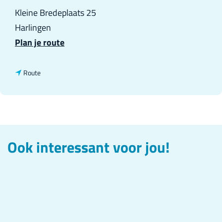
Kleine Bredeplaats 25
Harlingen
n
Plan je route
a
a
n
Route
r
a
P
a
i
r
r
P
Ook interessant voor jou!
a
i
t
r
e
a
s
t
i
e
g
s