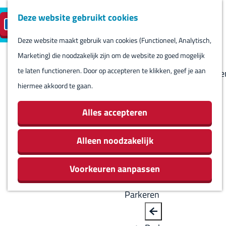
Deze website gebruikt cookies
Reserveren
NL
M
B
S
Bezoeken
eilandparkeren
e
a
Deze website maakt gebruik van cookies (Functioneel, Analytisch,
e
Agenda
G
n
c
Marketing) die noodzakelijk zijn om de website zo goed mogelijk
l
Winkels
a
u
k
te laten functioneren. Door op accepteren te klikken, geef je aan
e
Bezienswaardighede
n
hiermee akkoord te gaan.
c
Overnachten
a
t
Eten en drinken
a
Alles accepteren
e
Routes
r
e
Rondom Harlingen
d
Alleen noodzakelijk
r
Jachthaven De
e
t
Leeuwenbrug
Voorkeuren aanpassen
h
a
o
a
Parkeren
m
l
e
H
B