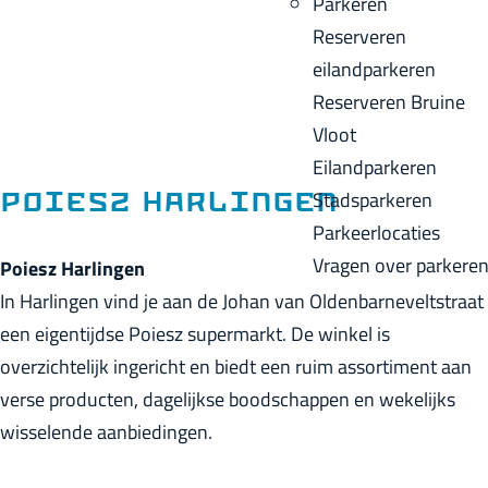
Parkeren
p
u
a
Reserveren
a
i
c
eilandparkeren
g
d
k
Reserveren Bruine
e
i
Vloot
g
Eilandparkeren
e
Stadsparkeren
Poiesz Harlingen
t
Parkeerlocaties
a
Vragen over parkere
Poiesz Harlingen
a
In Harlingen vind je aan de Johan van Oldenbarneveltstraat
l
een eigentijdse Poiesz supermarkt. De winkel is
:
overzichtelijk ingericht en biedt een ruim assortiment aan
N
verse producten, dagelijkse boodschappen en wekelijks
e
wisselende aanbiedingen.
d
e