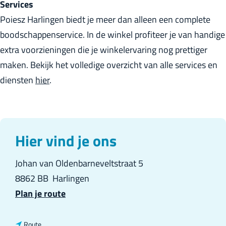
Services
r
Poiesz Harlingen biedt je meer dan alleen een complete
l
boodschappenservice. In de winkel profiteer je van handige
a
extra voorzieningen die je winkelervaring nog prettiger
n
maken. Bekijk het volledige overzicht van alle services en
d
diensten
hier
.
s
Hier vind je ons
Johan van Oldenbarneveltstraat 5
8862 BB
Harlingen
n
Plan je route
a
a
n
Route