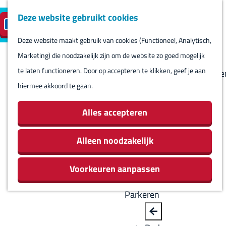
Deze website gebruikt cookies
Reserveren
NL
M
B
S
Bezoeken
eilandparkeren
e
a
Deze website maakt gebruik van cookies (Functioneel, Analytisch,
e
Agenda
G
n
c
Marketing) die noodzakelijk zijn om de website zo goed mogelijk
l
Winkels
a
u
k
te laten functioneren. Door op accepteren te klikken, geef je aan
e
Bezienswaardighede
n
hiermee akkoord te gaan.
c
Overnachten
a
t
Eten en drinken
a
Alles accepteren
e
Routes
r
e
Rondom Harlingen
d
Alleen noodzakelijk
r
Jachthaven De
e
t
Leeuwenbrug
Voorkeuren aanpassen
h
a
o
a
Parkeren
m
l
e
H
B