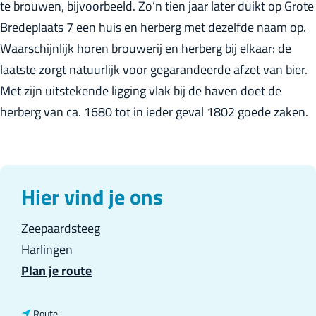
te brouwen, bijvoorbeeld. Zo’n tien jaar later duikt op Grote
r
Bredeplaats 7 een huis en herberg met dezelfde naam op.
l
Waarschijnlijk horen brouwerij en herberg bij elkaar: de
a
laatste zorgt natuurlijk voor gegarandeerde afzet van bier.
n
Met zijn uitstekende ligging vlak bij de haven doet de
d
herberg van ca. 1680 tot in ieder geval 1802 goede zaken.
s
Hier vind je ons
Zeepaardsteeg
Harlingen
n
Plan je route
a
a
n
Route