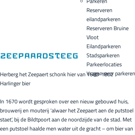
Parkeren
p
u
a
Reserveren
a
i
c
eilandparkeren
g
d
k
Reserveren Bruine
e
i
Vloot
g
Eilandparkeren
e
Stadsparkeren
Zeepaardsteeg
t
Parkeerlocaties
a
Vragen over parkere
Herberg het Zeepaert schonk hier van 1680-1802
a
Harlinger bier
l
:
In 1670 wordt gesproken over een nieuw gebouwd huis,
N
brouwerij en mouterij ‘alwaer het Zeepaert aen de putstoel
e
staet’, bij de Bildtpoort aan de noordzijde van de stad. Met
d
een putstoel haalde men water uit de gracht – om bier van
e