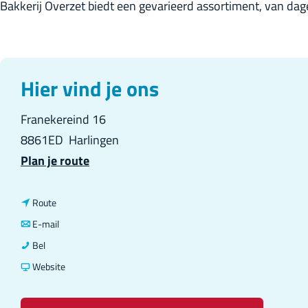
Bakkerij Overzet biedt een gevarieerd assortiment, van dagel
Hier vind je ons
Franekereind 16
8861ED
Harlingen
n
Plan je route
a
a
n
Route
r
a
n
E-mail
B
a
a
B
Bel
a
r
a
a
v
Website
k
B
r
k
a
k
a
B
k
n