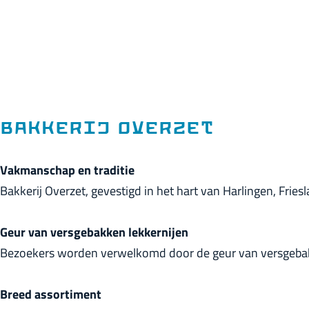
p
a
g
e
Bakkerij Overzet
Vakmanschap en traditie
Bakkerij Overzet, gevestigd in het hart van Harlingen, Frie
Geur van versgebakken lekkernijen
Bezoekers worden verwelkomd door de geur van versgebakk
Breed assortiment