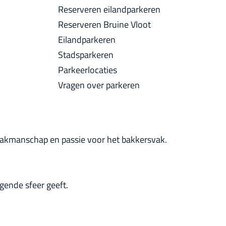
a
Reserveren eilandparkeren
u
c
Reserveren Bruine Vloot
i
k
Eilandparkeren
d
Stadsparkeren
i
Parkeerlocaties
g
Vragen over parkeren
e
t
a
a
m vakmanschap en passie voor het bakkersvak.
l
:
N
ende sfeer geeft.
e
d
e