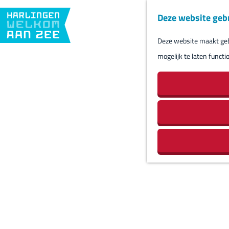
Deze website geb
Deze website maakt gebr
G
mogelijk te laten functi
a
n
a
a
r
d
e
h
o
m
e