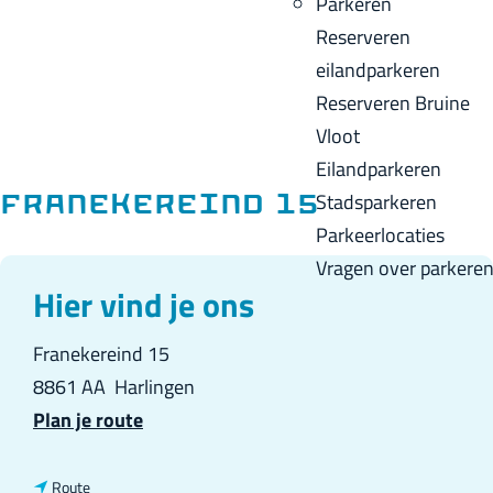
Parkeren
p
u
a
Reserveren
a
i
c
eilandparkeren
g
d
k
Reserveren Bruine
e
i
Vloot
g
Eilandparkeren
e
Stadsparkeren
Franekereind 15
t
Parkeerlocaties
a
Vragen over parkere
a
Hier vind je ons
l
Franekereind 15
:
8861 AA
Harlingen
N
n
Plan je route
e
a
d
a
n
Route
e