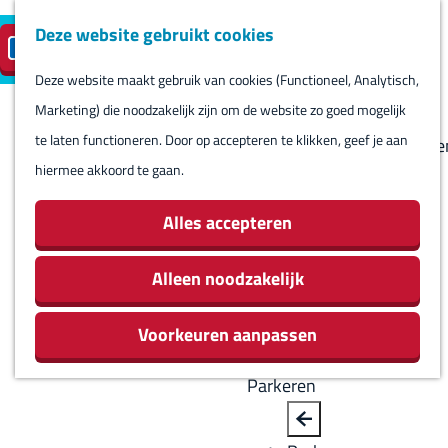
Deze website gebruikt cookies
Reserveren
NL
M
B
S
Bezoeken
eilandparkeren
e
a
Deze website maakt gebruik van cookies (Functioneel, Analytisch,
e
Agenda
G
n
c
Marketing) die noodzakelijk zijn om de website zo goed mogelijk
l
Winkels
a
u
k
te laten functioneren. Door op accepteren te klikken, geef je aan
e
Bezienswaardighede
n
hiermee akkoord te gaan.
c
Overnachten
a
t
Eten en drinken
a
Alles accepteren
e
Routes
r
e
Rondom Harlingen
d
Alleen noodzakelijk
r
Jachthaven De
e
t
Leeuwenbrug
Voorkeuren aanpassen
h
a
o
a
Parkeren
m
l
e
H
B