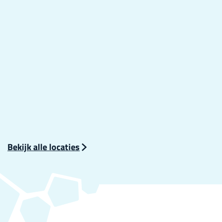
1
5
Bekijk alle locaties