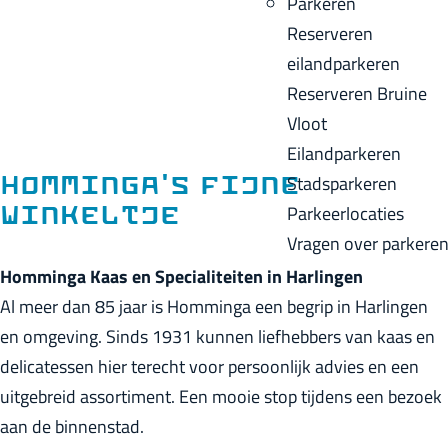
Parkeren
p
u
a
Reserveren
a
i
c
eilandparkeren
g
d
k
Reserveren Bruine
e
i
Vloot
g
Eilandparkeren
e
Stadsparkeren
Homminga's Fijne
t
Parkeerlocaties
Winkeltje
a
Vragen over parkere
a
Homminga Kaas en Specialiteiten in Harlingen
l
Al meer dan 85 jaar is Homminga een begrip in Harlingen
:
en omgeving. Sinds 1931 kunnen liefhebbers van kaas en
N
delicatessen hier terecht voor persoonlijk advies en een
e
uitgebreid assortiment. Een mooie stop tijdens een bezoek
d
aan de binnenstad.
e