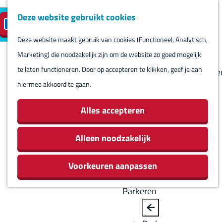
Deze website gebruikt cookies
Reserveren
NL
M
B
S
Bezoeken
eilandparkeren
e
a
Deze website maakt gebruik van cookies (Functioneel, Analytisch,
e
Agenda
G
n
c
Marketing) die noodzakelijk zijn om de website zo goed mogelijk
l
Winkels
a
u
k
te laten functioneren. Door op accepteren te klikken, geef je aan
e
Bezienswaardighede
n
hiermee akkoord te gaan.
c
Overnachten
a
t
Eten en drinken
a
Alles accepteren
e
Routes
r
e
Rondom Harlingen
d
Alleen noodzakelijk
r
Jachthaven De
e
t
Leeuwenbrug
Voorkeuren aanpassen
h
a
o
a
Parkeren
m
l
e
H
B