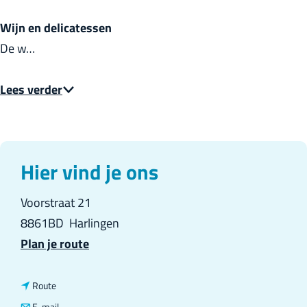
Wijn en delicatessen
De w…
Lees verder
Hier vind je ons
Voorstraat 21
8861BD
Harlingen
n
Plan je route
a
a
n
Route
r
a
n
E-mail