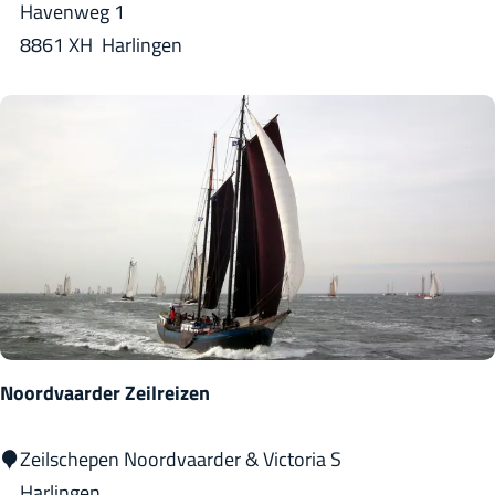
u
Havenweg 1
u
8861 XH
Harlingen
r
t
o
r
e
n
v
a
n
H
Noordvaarder Zeilreizen
a
r
N
Zeilschepen Noordvaarder & Victoria S
l
o
Harlingen