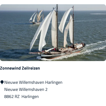
ú
k
s
h
b
u
y
i
d
s
e
j
S
e
e
e
Zonnewind Zeilreizen
Z
Nieuwe Willemshaven Harlingen
o
Nieuwe Willemshaven 2
n
8862 RZ
Harlingen
n