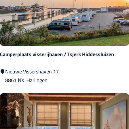
h
u
i
s
Camperplaats visserijhaven / Tsjerk Hiddessluizen
C
Nieuwe Vissershaven 17
a
8861 NX
Harlingen
m
p
e
r
p