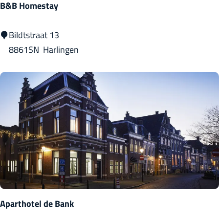
B&B Homestay
L
a
B
Bildtstraat 13
n
&
8861SN
Harlingen
g
B
e
H
n
o
o
m
r
e
t
s
t
a
y
Aparthotel de Bank