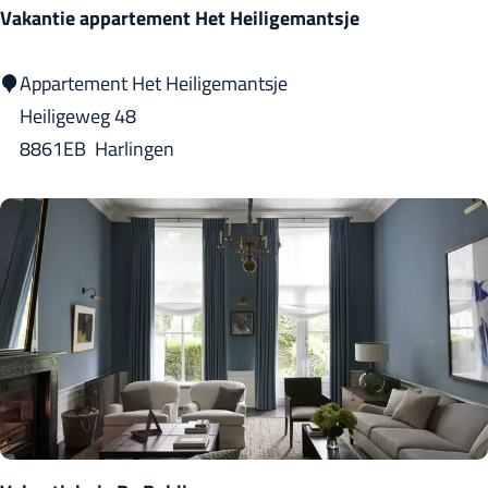
e
g
Vakantie appartement Het Heiligemantsje
L
i
e
n
V
Appartement Het Heiligemantsje
i
g
a
Heiligeweg 48
e
k
8861EB
Harlingen
a
n
t
i
e
a
p
p
a
r