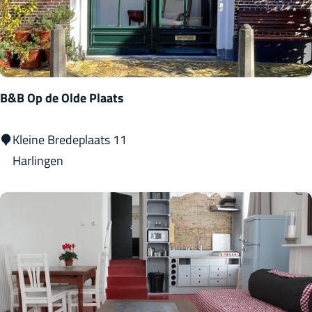
n
g
e
l
z
B&B Op de Olde Plaats
i
c
B
Kleine Bredeplaats 11
h
&
Harlingen
t
B
O
p
d
e
O
l