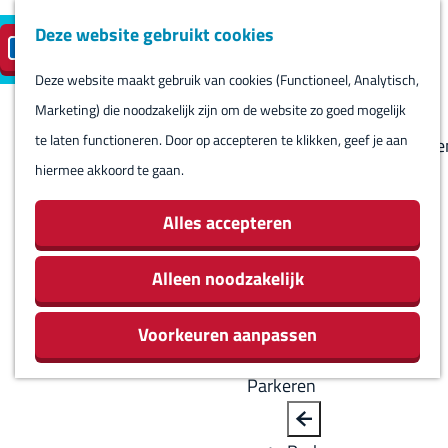
Deze website gebruikt cookies
Reserveren
NL
M
B
S
Bezoeken
eilandparkeren
e
a
Deze website maakt gebruik van cookies (Functioneel, Analytisch,
e
Agenda
G
n
c
Marketing) die noodzakelijk zijn om de website zo goed mogelijk
l
Winkels
a
u
k
te laten functioneren. Door op accepteren te klikken, geef je aan
e
Bezienswaardighede
n
hiermee akkoord te gaan.
c
Overnachten
a
t
Eten en drinken
a
Alles accepteren
e
Routes
r
e
Rondom Harlingen
d
Alleen noodzakelijk
r
Jachthaven De
e
t
Leeuwenbrug
Voorkeuren aanpassen
h
a
o
a
Parkeren
m
l
e
H
B