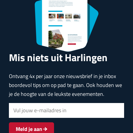
e
e
a
g
g
v
R
m
o
g
i
i
o
a
b
i
n
n
l
n
i
n
a
a
g
t
j
s
a
e
Mis niets uit Harlingen
n
j
n
e
d
Ontvang 4x per jaar onze nieuwsbrief in je inbox
e
boordevol tips om op pad te gaan. Ook houden we
je de hoogte van de leukste evenementen.
p
a
E
g
-
m
i
Meld je aan