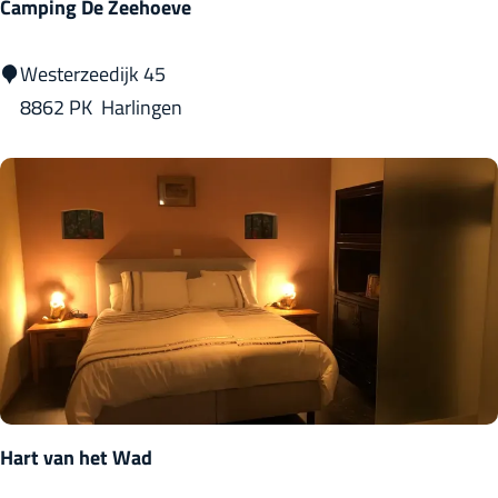
Camping De Zeehoeve
C
Westerzeedijk 45
a
8862 PK
Harlingen
m
p
i
n
g
D
e
Z
e
e
Hart van het Wad
h