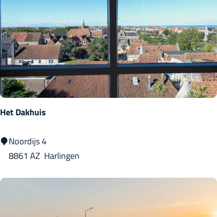
0
4
Het Dakhuis
H
Noordijs 4
e
8861 AZ
Harlingen
t
D
a
k