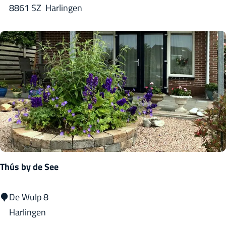
p
8861 SZ
Harlingen
k
p
a
r
t
e
m
e
n
t
O
Thús by de See
n
s
T
De Wulp 8
P
h
Harlingen
a