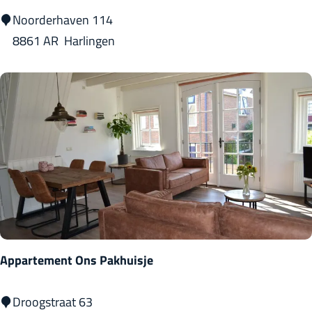
A
Noorderhaven 114
p
8861 AR
Harlingen
a
r
t
h
o
t
e
l
d
e
Appartement Ons Pakhuisje
B
a
A
Droogstraat 63
n