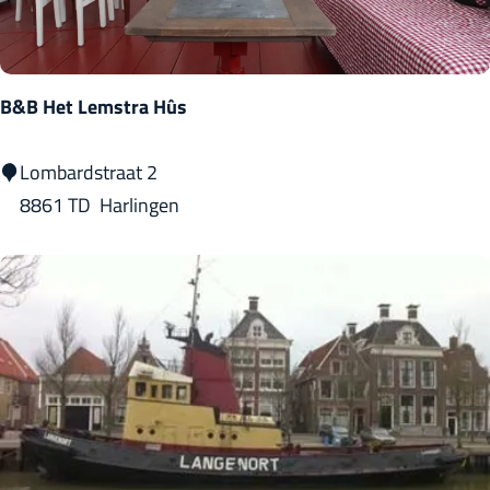
d
e
P
B&B Het Lemstra Hûs
l
a
B
Lombardstraat 2
a
&
8861 TD
Harlingen
t
B
s
H
e
t
L
e
m
s