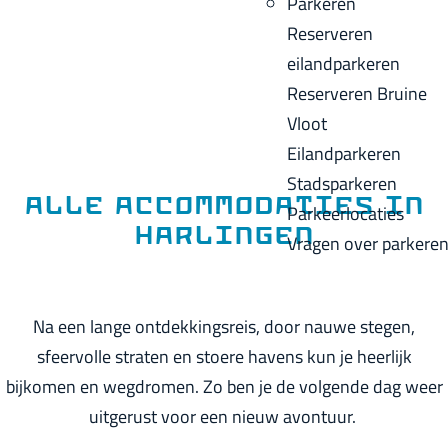
Parkeren
p
u
a
Reserveren
a
i
c
eilandparkeren
g
d
k
Reserveren Bruine
e
i
Vloot
g
Eilandparkeren
e
Stadsparkeren
t
Alle accommodaties in
Parkeerlocaties
a
Harlingen
Vragen over parkere
a
l
:
Na een lange ontdekkingsreis, door nauwe stegen,
N
sfeervolle straten en stoere havens kun je heerlijk
e
bijkomen en wegdromen. Zo ben je de volgende dag weer
d
uitgerust voor een nieuw avontuur.
e