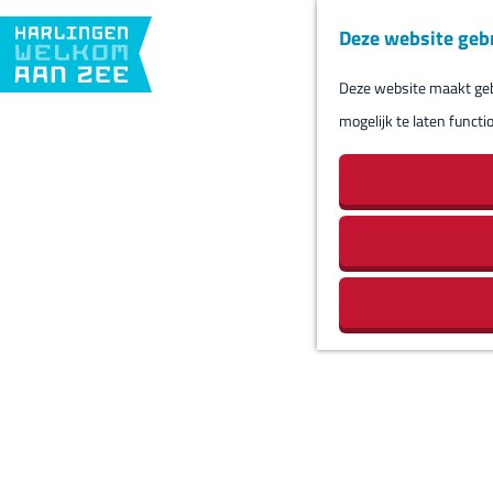
Deze website geb
Deze website maakt gebr
G
mogelijk te laten functi
a
n
a
a
r
d
e
h
o
m
e