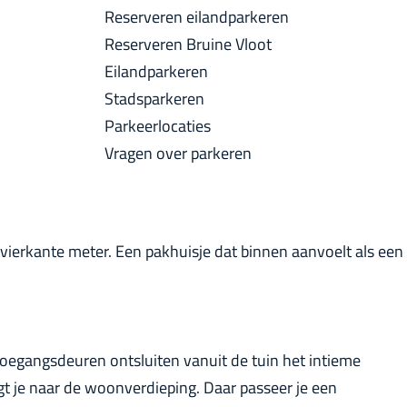
a
Reserveren eilandparkeren
u
c
Reserveren Bruine Vloot
i
k
Eilandparkeren
d
Stadsparkeren
i
Parkeerlocaties
g
Vragen over parkeren
e
t
a
a
 vierkante meter. Een pakhuisje dat binnen aanvoelt als een
l
:
N
e
toegangsdeuren ontsluiten vanuit de tuin het intieme
d
gt je naar de woonverdieping. Daar passeer je een
e