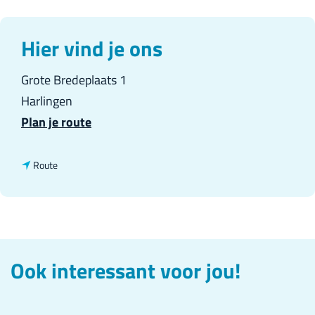
r
l
Hier vind je ons
a
Grote Bredeplaats 1
n
Harlingen
d
n
Plan je route
s
a
a
n
Route
r
a
T
a
j
r
e
T
Ook interessant voor jou!
r
j
k
e
H
r