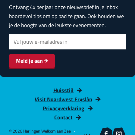
a
i
i
-
h
Ontvang 4x per jaar onze nieuwsbrief in je inbox
c
n
n
m
a
boordevol tips om op pad te gaan. Ook houden we
e
t
k
a
t
je de hoogte van de leukste evenementen.
b
e
e
i
s
E
o
r
d
l
A
-
o
e
I
p
m
k
s
n
p
Meld je aan
a
t
i
l
Huisstijl
a
Visit Noardwest Fryslân
d
Privacyverklaring
r
Contact
e
s
© 2026 Harlingen Welkom aan Zee
-