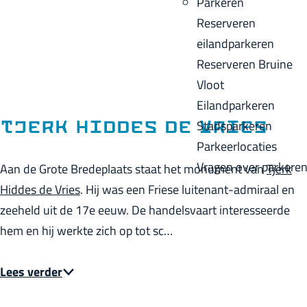
Parkeren
p
u
a
Reserveren
a
i
c
eilandparkeren
g
d
k
Reserveren Bruine
e
i
Vloot
g
Eilandparkeren
e
Stadsparkeren
Tjerk Hiddes de Vries
t
Parkeerlocaties
a
Vragen over parkere
Aan de Grote Bredeplaats staat het monument van
Tjerk
a
Hiddes de Vries
. Hij was een Friese luitenant-admiraal en
l
zeeheld uit de 17e eeuw. De handelsvaart interesseerde
:
hem en hij werkte zich op tot sc…
N
e
Lees verder
d
e