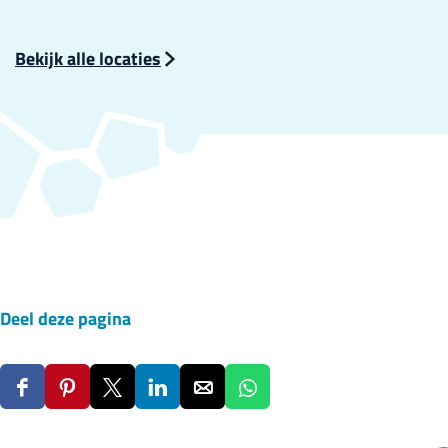
Bekijk alle locaties
Deel deze pagina
D
D
D
D
D
D
e
e
e
e
e
e