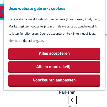
Deze website gebruikt cookies
Reserveren
NL
M
B
S
Bezoeken
eilandparkeren
e
a
Deze website maakt gebruik van cookies (Functioneel, Analytisch,
e
Agenda
G
n
c
Marketing) die noodzakelijk zijn om de website zo goed mogelijk
l
Winkels
a
u
k
te laten functioneren. Door op accepteren te klikken, geef je aan
e
Bezienswaardighede
n
hiermee akkoord te gaan.
c
Overnachten
a
t
Eten en drinken
a
Alles accepteren
e
Routes
r
e
Rondom Harlingen
d
Alleen noodzakelijk
r
Jachthaven De
e
t
Leeuwenbrug
Voorkeuren aanpassen
h
a
o
a
Parkeren
m
l
e
H
B