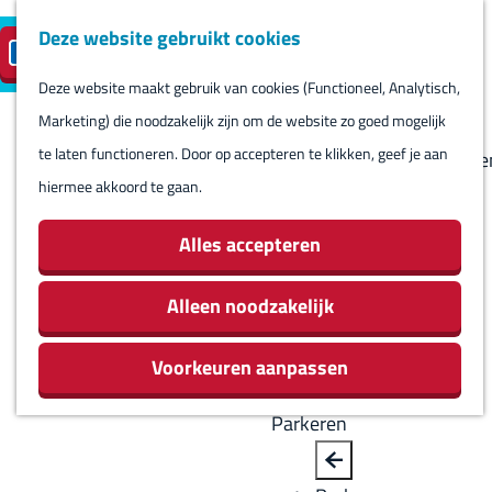
Deze website gebruikt cookies
Reserveren
NL
M
B
S
Bezoeken
eilandparkeren
e
a
Deze website maakt gebruik van cookies (Functioneel, Analytisch,
e
Agenda
G
n
c
Marketing) die noodzakelijk zijn om de website zo goed mogelijk
l
Winkels
a
u
k
te laten functioneren. Door op accepteren te klikken, geef je aan
e
Bezienswaardighede
n
hiermee akkoord te gaan.
c
Overnachten
a
t
Eten en drinken
a
Alles accepteren
e
Routes
r
e
Rondom Harlingen
d
Alleen noodzakelijk
r
Jachthaven De
e
t
Leeuwenbrug
Voorkeuren aanpassen
h
a
o
a
Parkeren
m
l
e
H
B