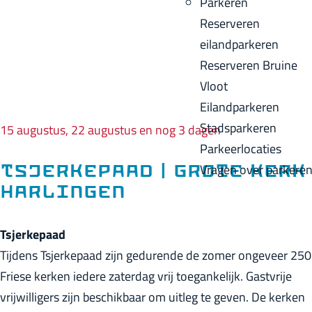
Parkeren
p
u
a
Reserveren
a
i
c
eilandparkeren
g
d
k
Reserveren Bruine
e
i
Vloot
g
Eilandparkeren
e
Stadsparkeren
15 augustus, 22 augustus en nog 3 dagen
t
Parkeerlocaties
a
Vragen over parkere
Tsjerkepaad | Grote Kerk
a
Harlingen
l
:
Tsjerkepaad
N
Tijdens Tsjerkepaad zijn gedurende de zomer ongeveer 250
e
Friese kerken iedere zaterdag vrij toegankelijk. Gastvrije
d
vrijwilligers zijn beschikbaar om uitleg te geven. De kerken
e