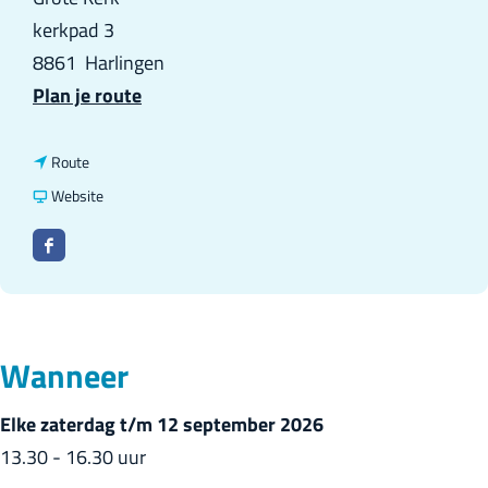
kerkpad 3
8861
Harlingen
n
Plan je route
a
a
n
Route
r
a
v
Website
T
a
a
s
F
r
n
j
a
T
T
e
c
s
s
r
e
j
j
Wanneer
k
b
e
e
e
o
Elke zaterdag t/m 12 september 2026
r
r
p
o
13.30 - 16.30 uur
k
k
a
e
e