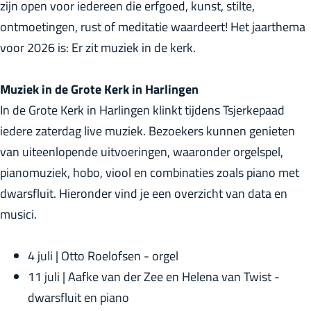
zijn open voor iedereen die erfgoed, kunst, stilte,
r
ontmoetingen, rust of meditatie waardeert! Het jaarthema
l
voor 2026 is: Er zit muziek in de kerk.
a
n
Muziek in de Grote Kerk in Harlingen
d
In de Grote Kerk in Harlingen klinkt tijdens Tsjerkepaad
s
iedere zaterdag live muziek. Bezoekers kunnen genieten
van uiteenlopende uitvoeringen, waaronder orgelspel,
pianomuziek, hobo, viool en combinaties zoals piano met
dwarsfluit. Hieronder vind je een overzicht van data en
musici.
4 juli | Otto Roelofsen - orgel
11 juli | Aafke van der Zee en Helena van Twist -
dwarsfluit en piano