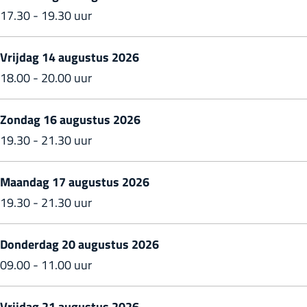
17.30 - 19.30 uur
e
t
t
R
d
d
Vrijdag 14 augustus 2026
e
e
e
18.00 - 20.00 uur
g
R
R
i
e
e
Zondag 16 augustus 2026
n
g
g
19.30 - 21.30 uur
a
i
i
A
n
n
Maandag 17 augustus 2026
n
a
a
19.30 - 21.30 uur
d
A
A
r
n
n
Donderdag 20 augustus 2026
e
d
d
09.00 - 11.00 uur
a
r
r
e
e
Vrijdag 21 augustus 2026