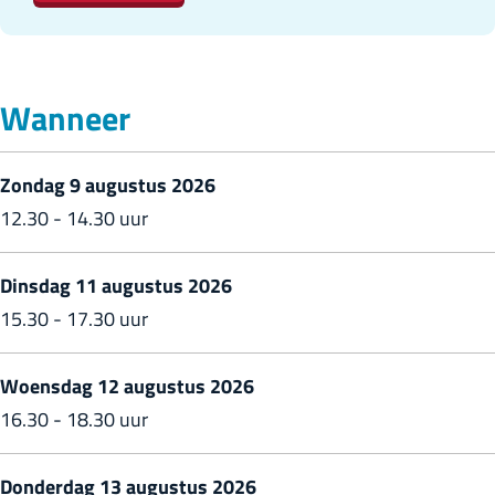
h
e
e
o
e
e
n
h
h
Wanneer
d
o
o
e
n
n
Zondag 9 augustus 2026
n
d
d
12.30 - 14.30 uur
t
e
e
o
n
n
Dinsdag 11 augustus 2026
c
t
t
15.30 - 17.30 uur
h
o
o
t
c
c
Woensdag 12 augustus 2026
m
h
h
16.30 - 18.30 uur
e
t
t
t
m
m
Donderdag 13 augustus 2026
d
e
e