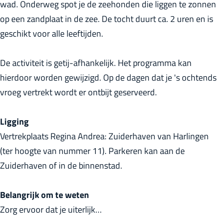
wad. Onderweg spot je de zeehonden die liggen te zonnen
r
op een zandplaat in de zee. De tocht duurt ca. 2 uren en is
l
geschikt voor alle leeftijden.
a
n
De activiteit is getij-afhankelijk. Het programma kan
d
hierdoor worden gewijzigd. Op de dagen dat je 's ochtends
s
vroeg vertrekt wordt er ontbijt geserveerd.
Ligging
Vertrekplaats Regina Andrea: Zuiderhaven van Harlingen
(ter hoogte van nummer 11). Parkeren kan aan de
Zuiderhaven of in de binnenstad.
Belangrijk om te weten
Zorg ervoor dat je uiterlijk…