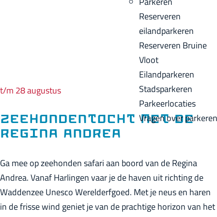
Parkeren
p
u
a
Reserveren
a
i
c
eilandparkeren
g
d
k
Reserveren Bruine
e
i
Vloot
g
Eilandparkeren
e
Stadsparkeren
t/m 28 augustus
t
Parkeerlocaties
a
Vragen over parkere
Zeehondentocht met de
a
Regina Andrea
l
:
Ga mee op zeehonden safari aan boord van de Regina
N
Andrea. Vanaf Harlingen vaar je de haven uit richting de
e
Waddenzee Unesco Werelderfgoed. Met je neus en haren
d
in de frisse wind geniet je van de prachtige horizon van het
e