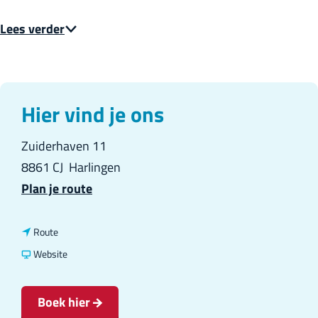
Lees verder
Hier vind je ons
Zuiderhaven 11
8861 CJ
Harlingen
n
Plan je route
a
a
n
Route
r
a
v
Website
Z
a
a
e
r
n
Boek hier
e
Z
Z