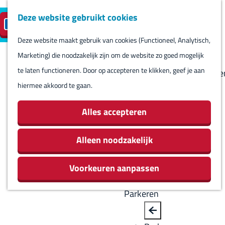
Deze website gebruikt cookies
Reserveren
NL
M
B
S
Bezoeken
eilandparkeren
e
a
Deze website maakt gebruik van cookies (Functioneel, Analytisch,
e
Agenda
G
n
c
Marketing) die noodzakelijk zijn om de website zo goed mogelijk
l
Winkels
a
u
k
te laten functioneren. Door op accepteren te klikken, geef je aan
e
Bezienswaardighede
n
hiermee akkoord te gaan.
c
Overnachten
a
t
Eten en drinken
a
Alles accepteren
e
Routes
r
e
Rondom Harlingen
d
Alleen noodzakelijk
r
Jachthaven De
e
t
Leeuwenbrug
Voorkeuren aanpassen
h
a
o
a
Parkeren
m
l
e
H
B