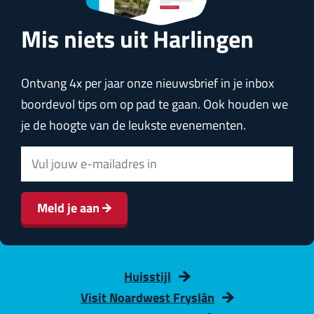
Mis niets uit Harlingen
Ontvang 4x per jaar onze nieuwsbrief in je inbox
boordevol tips om op pad te gaan. Ook houden we
je de hoogte van de leukste evenementen.
E
-
m
Meld je aan
a
i
l
Huisstijl
a
Visit Noardwest Fryslân
d