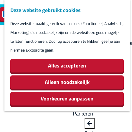
Deze website gebruikt cookies
Reserveren
NL
M
B
S
Bezoeken
eilandparkeren
e
a
Deze website maakt gebruik van cookies (Functioneel, Analytisch,
e
Agenda
G
n
c
Marketing) die noodzakelijk zijn om de website zo goed mogelijk
l
Winkels
a
u
k
te laten functioneren. Door op accepteren te klikken, geef je aan
e
Bezienswaardighede
n
hiermee akkoord te gaan.
c
Overnachten
a
t
Eten en drinken
a
Alles accepteren
e
Routes
r
e
Rondom Harlingen
d
Alleen noodzakelijk
r
Jachthaven De
e
t
Leeuwenbrug
Voorkeuren aanpassen
h
a
o
a
Parkeren
m
l
e
H
B