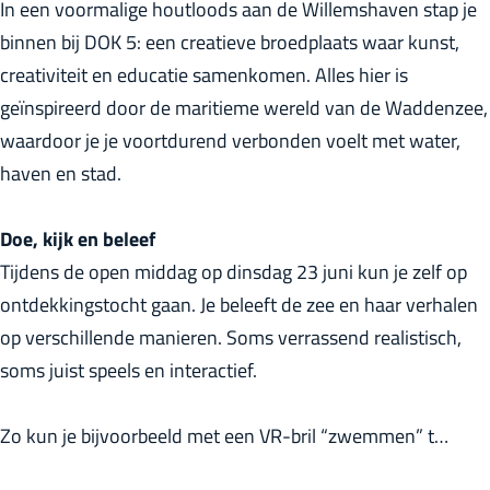
In een voormalige houtloods aan de Willemshaven stap je
r
binnen bij DOK 5: een creatieve broedplaats waar kunst,
l
creativiteit en educatie samenkomen. Alles hier is
a
geïnspireerd door de maritieme wereld van de Waddenzee,
n
waardoor je je voortdurend verbonden voelt met water,
d
haven en stad.
s
Doe, kijk en beleef
Tijdens de open middag op dinsdag 23 juni kun je zelf op
ontdekkingstocht gaan. Je beleeft de zee en haar verhalen
op verschillende manieren. Soms verrassend realistisch,
soms juist speels en interactief.
Zo kun je bijvoorbeeld met een VR-bril “zwemmen” t…