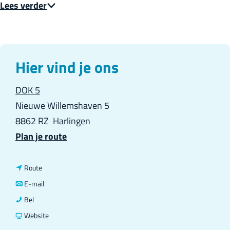
Lees verder
Hier vind je ons
DOK 5
Nieuwe Willemshaven 5
8862 RZ
Harlingen
n
Plan je route
a
a
n
Route
r
a
n
E-mail
O
a
a
O
Bel
p
r
a
p
v
Website
e
O
r
e
a