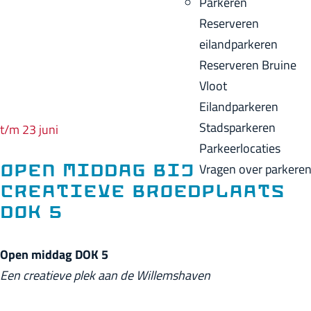
Parkeren
p
u
a
Reserveren
a
i
c
eilandparkeren
g
d
k
Reserveren Bruine
e
i
Vloot
g
Eilandparkeren
e
Stadsparkeren
t/m 23 juni
t
Parkeerlocaties
a
Vragen over parkere
Open middag bij
a
creatieve broedplaats
l
DOK 5
:
N
Open middag DOK 5
e
Een creatieve plek aan de Willemshaven
d
e