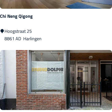
r
l
Chi Neng Qigong
a
n
C
Hoogstraat 25
d
h
8861 AD
Harlingen
s
i
N
e
n
g
Q
i
g
o