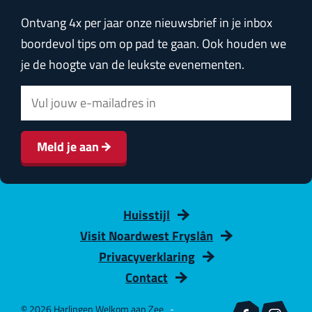
Ontvang 4x per jaar onze nieuwsbrief in je inbox
boordevol tips om op pad te gaan. Ook houden we
je de hoogte van de leukste evenementen.
E
-
m
Meld je aan
a
i
l
Huisstijl
a
Visit Noardwest Fryslân
d
Privacyverklaring
r
Contact
e
s
© 2026 Harlingen Welkom aan Zee
-