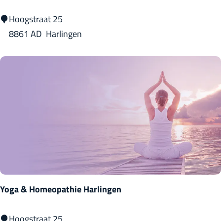
S
Hoogstraat 25
t
8861 AD
Harlingen
u
d
i
o
H
o
o
g
e
n
Yoga & Homeopathie Harlingen
D
r
Y
Hoogstraat 25