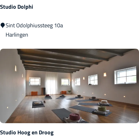
n
Studio Dolphi
g
S
Sint Odolphiussteeg 10a
t
Harlingen
u
d
i
o
D
o
l
p
h
i
Studio Hoog en Droog