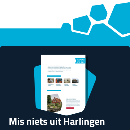
a
y
Y
o
g
a
Mis niets uit Harlingen