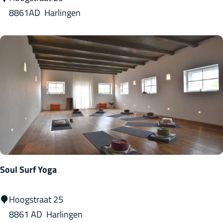
o
o
8861AD
Harlingen
o
g
g
a
&
H
o
m
e
o
p
a
Soul Surf Yoga
t
h
S
Hoogstraat 25
i
o
8861 AD
Harlingen
e