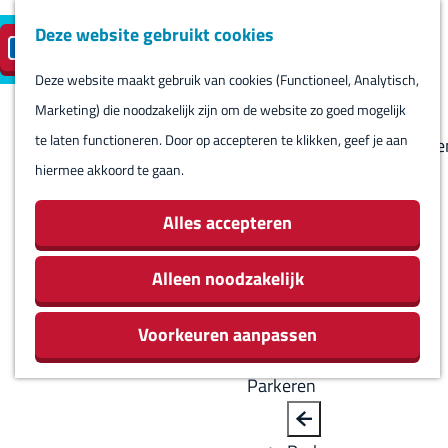
Deze website gebruikt cookies
Reserveren
NL
M
B
S
Bezoeken
eilandparkeren
e
a
Deze website maakt gebruik van cookies (Functioneel, Analytisch,
e
Agenda
G
n
c
Marketing) die noodzakelijk zijn om de website zo goed mogelijk
l
Winkels
a
u
k
te laten functioneren. Door op accepteren te klikken, geef je aan
e
Bezienswaardighede
n
hiermee akkoord te gaan.
c
Overnachten
a
t
Eten en drinken
a
Alles accepteren
e
Routes
r
e
Rondom Harlingen
d
Alleen noodzakelijk
r
Jachthaven De
e
t
Leeuwenbrug
Voorkeuren aanpassen
h
a
o
a
Parkeren
m
l
e
H
B