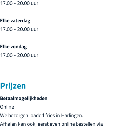
o
F
k
17.00 - 20.00 uur
o
o
s
d
o
Elke zaterdag
t
d
17.00 - 20.00 uur
r
t
u
r
Elke zondag
c
u
17.00 - 20.00 uur
k
c
s
k
s
Prijzen
Betaalmogelijkheden
Online
We bezorgen loaded fries in Harlingen.
Afhalen kan ook, eerst even online bestellen via