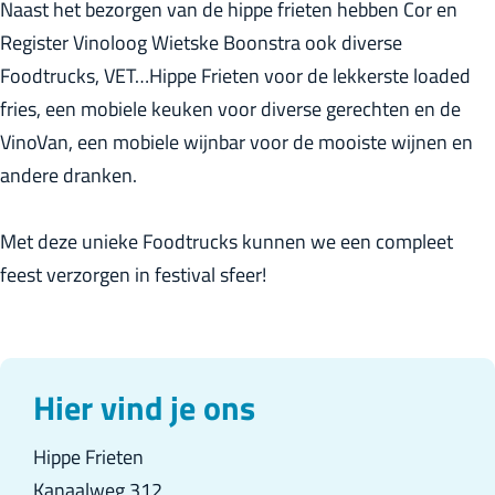
Naast het bezorgen van de hippe frieten hebben Cor en
r
Register Vinoloog Wietske Boonstra ook diverse
l
Foodtrucks, VET…Hippe Frieten voor de lekkerste loaded
a
fries, een mobiele keuken voor diverse gerechten en de
n
VinoVan, een mobiele wijnbar voor de mooiste wijnen en
d
andere dranken.
s
Met deze unieke Foodtrucks kunnen we een compleet
feest verzorgen in festival sfeer!
Hier vind je ons
Hippe Frieten
Kanaalweg 312