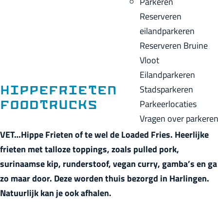
Parkeren
p
u
a
Reserveren
a
i
c
eilandparkeren
g
d
k
Reserveren Bruine
e
i
Vloot
g
Eilandparkeren
e
Stadsparkeren
Hippefrieten
t
Parkeerlocaties
Foodtrucks
a
Vragen over parkere
a
VET…Hippe Frieten of te wel de Loaded Fries.
Heerlijke
l
frieten met talloze toppings, zoals pulled pork,
:
surinaamse kip, runderstoof, vegan curry, gamba’s en ga
N
zo maar door. Deze worden thuis bezorgd in Harlingen.
e
Natuurlijk kan je ook afhalen.
d
e